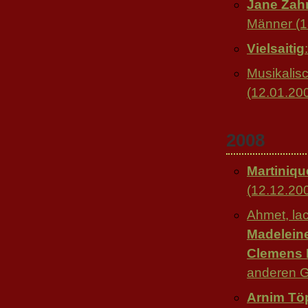
Jane Zah
Männer (1
Vielsaitig
Musikali
(12.01.20
2008
Martiniqu
(12.12.20
Ahmet, la
Madelein
Clemens 
anderen G
Arnim Tö