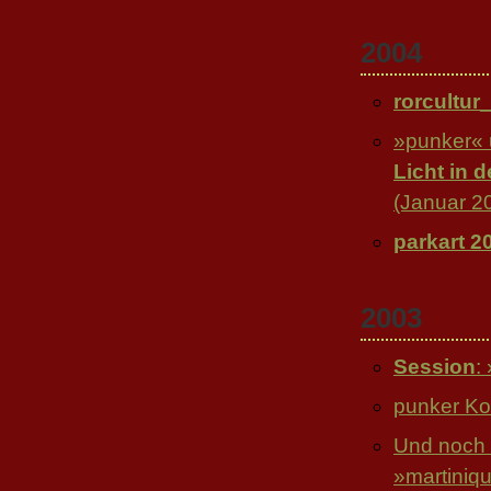
2004
rorcultur
»punker« 
Licht in 
(Januar 2
parkart 2
2003
Session
:
punker Kon
Und noch
»martiniq