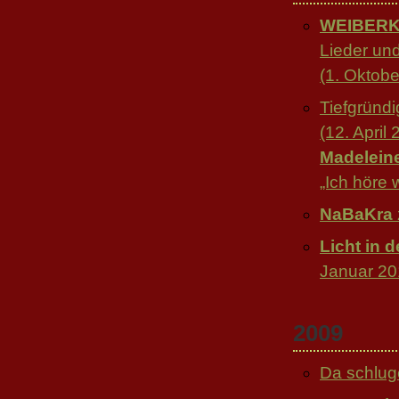
WEIBER
Lieder un
(1. Oktobe
Tiefgründi
(12. April
Madelein
„Ich höre 
NaBaKra
Licht in 
Januar 20
2009
Da schlug