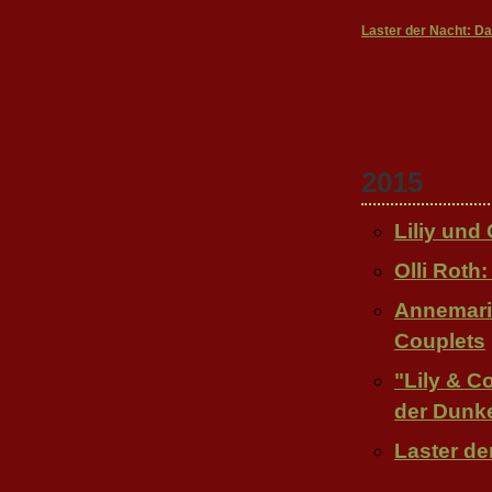
Laster der Nacht: D
2015
Liliy und
Olli Ro
Annemari
Couplets
"Lily & Co
der Dunke
Laster de