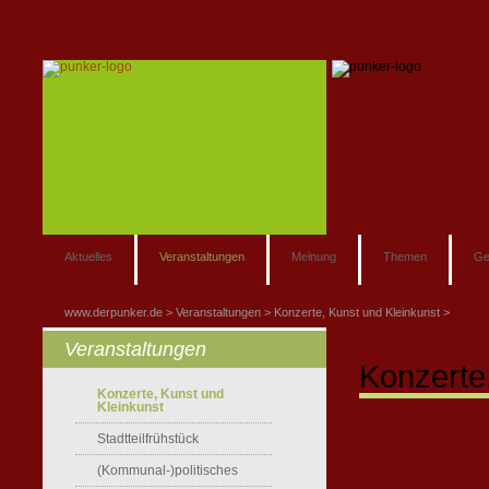
Aktuelles
Veranstaltungen
Meinung
Themen
Ge
www.derpunker.de
Veranstaltungen
Konzerte, Kunst und Kleinkunst
Veranstaltungen
Konzerte
Konzerte, Kunst und
Kleinkunst
Stadtteilfrühstück
(Kommunal-)politisches