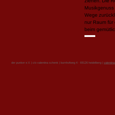
ziehen. Die R
Musikgenuss 
Wege zurückl
nur Raum für 
beim gemütli
der punker e.V. | c/o valentina schenk | burnhofweg 4 · 69126 heidelberg |
valentin