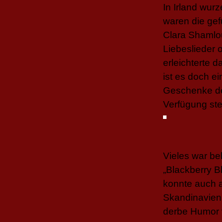
In Irland wurz
waren die gef
Clara Shamlou
Liebeslieder 
erleichterte 
ist es doch ei
Geschenke de
Verfügung ste
Vieles war be
„Blackberry B
konnte auch 
Skandinavien,
derbe Humor v