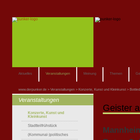
Aktuelles
Veranstaltungen
Meinung
Themen
Ge
www.derpunker.de
Veranstaltungen
Konzerte, Kunst und Kleinkunst
Bottled
Veranstaltungen
Geister a
Konzerte, Kunst und
Kleinkunst
Stadtteilfrühstück
Mannheime
(Kommunal-)politisches