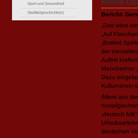
Roten Oc
Sport und Gesundheit
Stadtteilgeschichte(n)
Bericht: Ger
„Das wäre ein
„Auf Flaschen
„Bottled Spir
der transatlan
Auftritt kraft
Mannheimer „
Dazu eingelad
Kulturverein o
Ältere aus de
nostalgischen
„deutsch folk
Urlaubserlebn
deutschen Vol