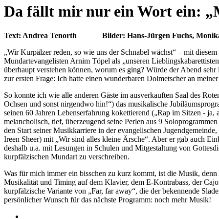
Da fällt mir nur ein Wort ein: 
Text: Andrea Tenorth Bilder: Hans-Jürgen Fuchs, Monika 
„Wir Kurpälzer reden, so wie uns der Schnabel wächst“ – mit diesem
Mundartevangelisten Arnim Töpel als „unseren Lieblingskabarettiste
überhaupt verstehen können, worum es ging? Würde der Abend sehr l
zur ersten Frage: Ich hatte einen wunderbaren Dolmetscher an meiner
So konnte ich wie alle anderen Gäste im ausverkauften Saal des Rote
Ochsen und sonst nirgendwo hin!“) das musikalische Jubiläumsprogra
seinen 60 Jahren Lebenserfahrung kokettierend („Rap im Sitzen - ja, 
melancholisch, tief, überzeugend seine Perlen aus 9 Soloprogrammen
den Start seiner Musikkarriere in der evangelischen Jugendgemeinde, 
Ireen Sheer) mit „Wir sind alles kleine Ärsche“. Aber er gab auch Ein
deshalb u.a. mit Lesungen in Schulen und Mitgestaltung von Gottesdi
kurpfälzischen Mundart zu verschreiben.
Was für mich immer ein bisschen zu kurz kommt, ist die Musik, denn A
Musikalität und Timing auf dem Klavier, dem E-Kontrabass, der Cajo
kurpfälzische Variante von „Far, far away“, die der bekennende Slade
persönlicher Wunsch für das nächste Programm: noch mehr Musik!