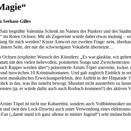
„Magie“
Seehase-Gilles
 Satz begrüßte Valentina Schenk im Namen des Punkers und des Stadtte
n“ im Roten Ochsen. Mir als Zugereiste wurde dabei etwas mulmig – w
ang für mich werden? Kurze Antwort zur zweiten Frage: nein, überhau
 linken Seite, der mir die schwierigsten Vokabeln übersetzte…
n Ochsen (expliziter Wunsch des Künstlers: „Es war glasklar, wir gehe
mm mit den vielen liebevollen, pointierten Songs und Zwischentexten 
auch Rapper werden älter“) präsentierte Arnim Töpel souverän, locker,
 und inzwischen 10 Kriminalromanen. Und gab zugleich Einblick in se
sein musikalisches Erweckungserlebnis, den Auftritt in der Hitparade 
blick in das, was ihn zutiefst bewegt: Mundart nicht aussterben zu lasse
ensten (ja, er würde dafür auch nach Rorbach kommen!!) der aktiven V
rnim Töpel ist nicht nur Kabarettist, sondern auch Vollblutmusiker und
n und (seit den Lock-Downs) auch unter Verwendung eines elektronisc
-Fan („damit stand ich ganz alleine in meiner Jugend“) sehr melancholi