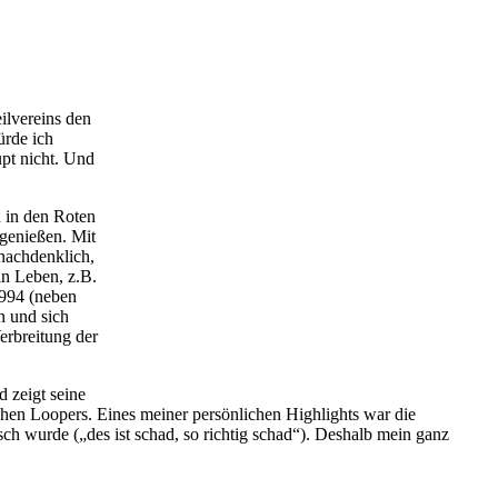
ilvereins den
ürde ich
pt nicht. Und
n in den Roten
genießen. Mit
 nachdenklich,
in Leben, z.B.
1994 (neben
n und sich
erbreitung der
 zeigt seine
hen Loopers. Eines meiner persönlichen Highlights war die
sch wurde („des ist schad, so richtig schad“). Deshalb mein ganz