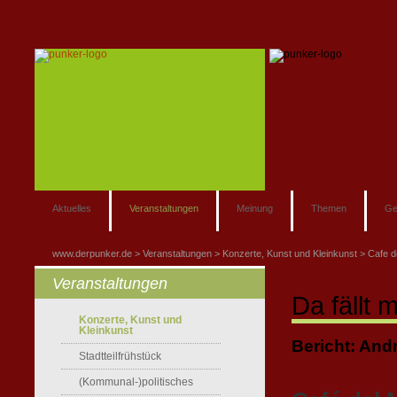
Aktuelles
Veranstaltungen
Meinung
Themen
Ge
www.derpunker.de
Veranstaltungen
Konzerte, Kunst und Kleinkunst
Cafe d
Veranstaltungen
Da fällt 
Konzerte, Kunst und
Kleinkunst
Bericht: A
Stadtteilfrühstück
(Kommunal-)politisches