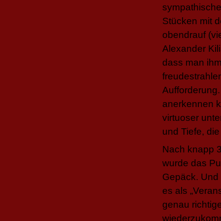
sympathische
Stücken mit 
obendrauf (vi
Alexander Kil
dass man ihm
freudestrahlen
Aufforderung.
anerkennen k
virtuoser unt
und Tiefe, die
Nach knapp 3
wurde das Pub
Gepäck. Und 
es als „Veran
genau richtig
wiederzukom