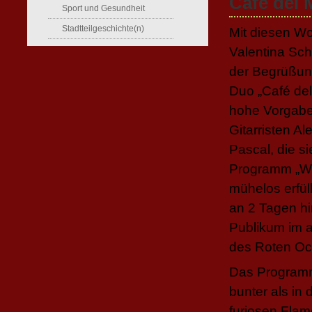
Café del
Sport und Gesundheit
Stadtteilgeschichte(n)
Mit diesen Wo
Valentina Sc
der Begrüßun
Duo „Café de
hohe Vorgabe 
Gitarristen A
Pascal, die si
Programm „Wi
mühelos erfül
an 2 Tagen hi
Publikum im 
des Roten Oc
Das Programm
bunter als in 
furiosen Fla