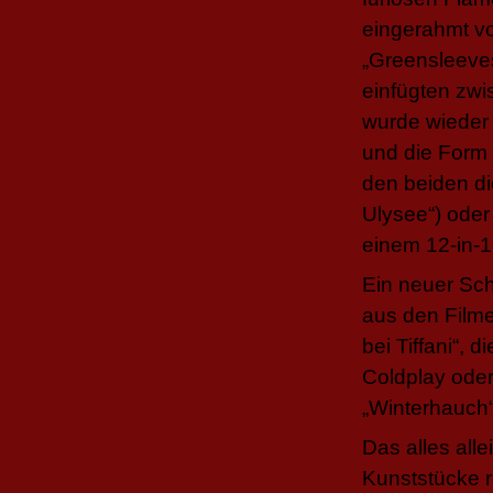
eingerahmt vo
„Greensleeves“
einfügten zwi
wurde wieder 
und die Form
den beiden d
Ulysee“) ode
einem 12-in-1
Ein neuer Sch
aus den Filme
bei Tiffani“,
Coldplay ode
„Winterhauch“
Das alles all
Kunststücke 