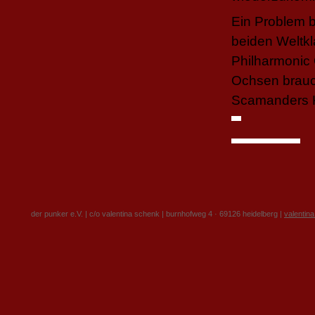
Ein Problem b
beiden Weltkl
Philharmonic 
Ochsen brauch
Scamanders Ko
der punker e.V. | c/o valentina schenk | burnhofweg 4 · 69126 heidelberg |
valentin