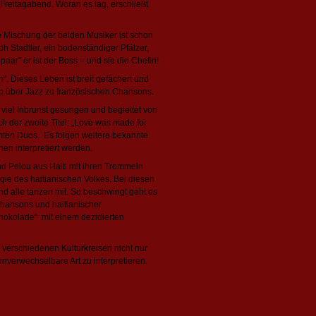
Freitagabend. Woran es lag, erschließt
ie Mischung der beiden Musiker ist schon
h Stadtler, ein bodenständiger Pfälzer,
paar“ er ist der Boss – und sie die Chefin!
“. Dieses Leben ist breit gefächert und
p über Jazz zu französischen Chansons.
 viel Inbrunst gesungen und begleitet von
ch der zweite Titel: „Love was made for
mten Duos. Es folgen weitere bekannte
en interpretiert werden.
d Pelou aus Haiti mit ihren Trommeln
ie des haitianischen Volkes. Bei diesen
nd alle tanzen mit. So beschwingt geht es
hansons und haitianischer
hokolade“ mit einem dezidierten
us verschiedenen Kulturkreisen nicht nur
nverwechselbare Art zu interpretieren.