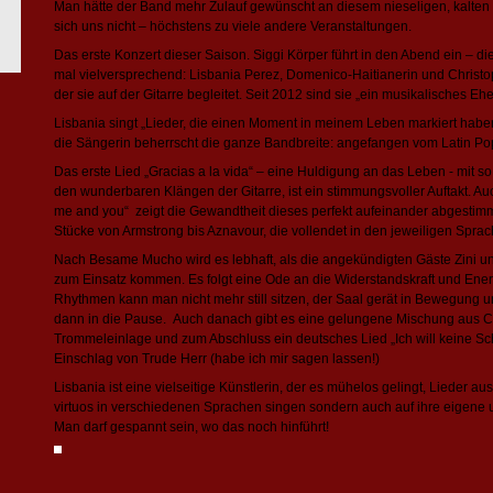
Man hätte der Band mehr Zulauf gewünscht an diesem nieseligen, kalten 
sich uns nicht – höchstens zu viele andere Veranstaltungen.
Das erste Konzert dieser Saison. Siggi Körper führt in den Abend ein – d
mal vielversprechend: Lisbania Perez, Domenico-Haitianerin und Christop
der sie auf der Gitarre begleitet. Seit 2012 sind sie „ein musikalisches Ehe
Lisbania singt „Lieder, die einen Moment in meinem Leben markiert haben
die Sängerin beherrscht die ganze Bandbreite: angefangen vom Latin Po
Das erste Lied „Gracias a la vida“ – eine Huldigung an das Leben - mit so
den wunderbaren Klängen der Gitarre, ist ein stimmungsvoller Auftakt. Au
me and you“ zeigt die Gewandtheit dieses perfekt aufeinander abgestim
Stücke von Armstrong bis Aznavour, die vollendet in den jeweiligen Sprach
Nach Besame Mucho wird es lebhaft, als die angekündigten Gäste Zini un
zum Einsatz kommen. Es folgt eine Ode an die Widerstandskraft und Energ
Rhythmen kann man nicht mehr still sitzen, der Saal gerät in Bewegung u
dann in die Pause. Auch danach gibt es eine gelungene Mischung aus C
Trommeleinlage und zum Abschluss ein deutsches Lied „Ich will keine Sc
Einschlag von Trude Herr (habe ich mir sagen lassen!)
Lisbania ist eine vielseitige Künstlerin, der es mühelos gelingt, Lieder a
virtuos in verschiedenen Sprachen singen sondern auch auf ihre eigene u
Man darf gespannt sein, wo das noch hinführt!