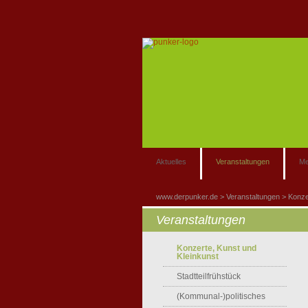
Aktuelles
Veranstaltungen
Me
www.derpunker.de
Veranstaltungen
Konze
Veranstaltungen
Konzerte, Kunst und
Kleinkunst
Stadtteilfrühstück
(Kommunal-)politisches