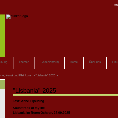
Im
inung
Themen
Geschichte(n)
Köpfe
Über uns
Link
rte, Kunst und Kleinkunst
"Lisbania" 2025
"Lisbania" 2025
Text: Anne Erpelding
Soundtrack of my life
Lisbania im Roten Ochsen, 28.09.2025