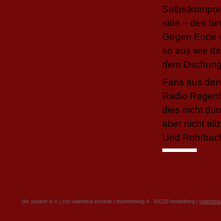
Selbstkomponi
side – des bin
Gegen Ende we
so aus wie da
dem Dschung
Fans aus den 
Radio Regenb
dies nicht du
aber nicht al
Und Rohrbach 
der punker e.V. | c/o valentina schenk | burnhofweg 4 · 69126 heidelberg |
valentin