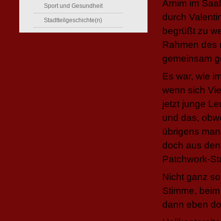
Arnim im Saa
Sport und Gesundheit
durch Valent
Stadtteilgeschichte(n)
begrüßt zu we
Rahmen des ro
gemeinsam g
Es war, wie i
wenn sich Vie
jetzt junge L
und das, obwo
übrigens manc
doch aus den
Patchwork-S
Nicht ganz so
Stimme, beim 
dann eben doc