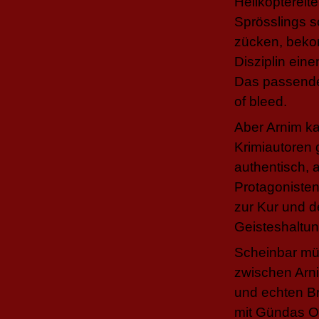
Helikopterelt
Sprösslings s
zücken, bekom
Disziplin eine
Das passende 
of bleed.
Aber Arnim ka
Krimiautoren
authentisch, a
Protagonisten
zur Kur und 
Geisteshaltun
Scheinbar mü
zwischen Arn
und echten Br
mit Gündas Oh