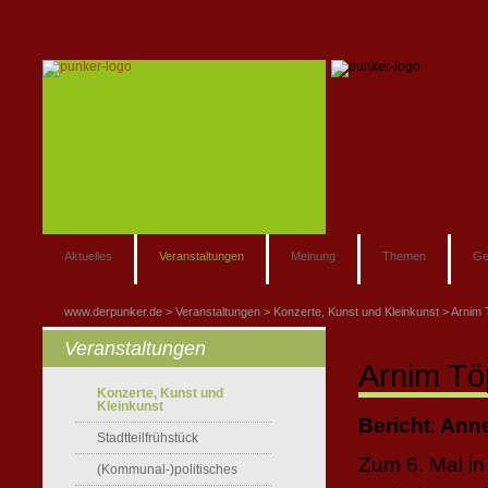
Aktuelles
Veranstaltungen
Meinung
Themen
Ge
www.derpunker.de
Veranstaltungen
Konzerte, Kunst und Kleinkunst
Arnim T
Veranstaltungen
Arnim Töp
Konzerte, Kunst und
Kleinkunst
Bericht
:
Anne
Stadtteilfrühstück
Zum 6. Mal in
(Kommunal-)politisches