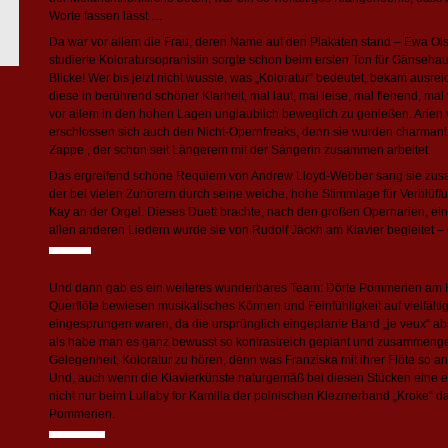
Worte fassen lässt …
Da war vor allem die Frau, deren Name auf den Plakaten stand – Ewa Ol
studierte Koloratursopranistin sorgte schon beim ersten Ton für Gänseha
Blicke! Wer bis jetzt nicht wusste, was „Koloratur“ bedeutet, bekam ausre
diese in berührend schöner Klarheit, mal laut, mal leise, mal flehend, ma
vor allem in den hohen Lagen unglaublich beweglich zu genießen. Arien
erschlossen sich auch den Nicht-Opernfreaks, denn sie wurden charman
Zappe , der schon seit Längerem mit der Sängerin zusammen arbeitet.
Das ergreifend schöne Requiem von Andrew Lloyd-Webber sang sie zus
der bei vielen Zuhörern durch seine weiche, hohe Stimmlage für Verblüffu
Kay an der Orgel. Dieses Duett brachte, nach den großen Opernarien, ei
allen anderen Liedern wurde sie von Rudolf Jäckh am Klavier begleitet –
Und dann gab es ein weiteres wunderbares Team: Dörte Pommerien am Kla
Querflöte bewiesen musikalisches Können und Feinfühligkeit auf vielfältig
eingesprungen waren, da die ursprünglich eingeplante Band „je veux“ a
als habe man es ganz bewusst so kontrastreich geplant und zusammengest
Gelegenheit, Koloratur zu hören, denn was Franziska mit ihrer Flöte so anste
Und, auch wenn die Klavierkünste naturgemäß bei diesen Stücken eine ehe
nicht nur beim Lullaby for Kamilla der polnischen Klezmerband „Kroke“ d
Pommerien.