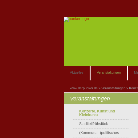
Aktuelles
Veranstaltungen
Me
www.derpunker.de
Veranstaltungen
Konze
Veranstaltungen
Konzerte, Kunst und
Kleinkunst
Stadtteilfrühstück
(Kommunal-)politisches