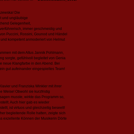
szewska! Die
ut und ungläubige
ichend Gelegenheit,
l verführerisch, immer geschmeidig und
 von Puccini, Rossini, Gounod und Händel
t und kompetent anmoderiert von Helmut
ammen mit dem Altus Jannik Pohlmann,
ng sorgte, gefühlvoll begleitet von Genia
ne neue Klangfarbe in den Abend. Bei
 ein gut aufeinander eingespieltes Team!
vier und Franziska Winkler mit ihrer
e Weise! Obwohl sie kurzfristig
bsagen musste, wirkte das Programm so,
ellt. Auch hier gab es wieder
llt, ist virtuos und gleichzeitig beseelt!
r begleitende Rolle hatten, zeigte sich
as exzellente Können der Musikerin Dörte