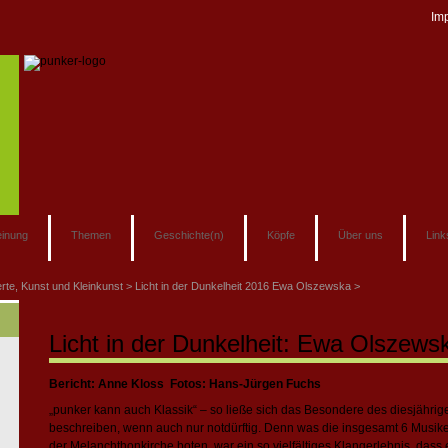
Im
inung
Themen
Geschichte(n)
Köpfe
Über uns
Link
rte, Kunst und Kleinkunst
Licht in der Dunkelheit 2016 Ewa Olszewska
Licht in der Dunkelheit: Ewa Olszewsk
Bericht: Anne Kloss Fotos: Hans-Jürgen Fuchs
„punker kann auch Klassik“ – so ließe sich das Besondere des diesjähri
beschreiben, wenn auch nur notdürftig. Denn was die insgesamt 6 Musike
der Melanchthonkirche boten, war ein so vielfältiges Klangerlebnis, dass 