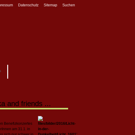
pressum
Datenschutz
Sitemap
Suchen
s
a and friends ...
gen Benefizkonzertes
rInnen am 31.1. in
es sich nur schwer in