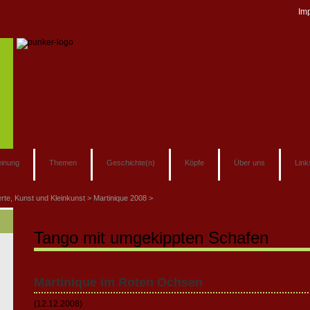
Im
inung
Themen
Geschichte(n)
Köpfe
Über uns
Link
rte, Kunst und Kleinkunst
Martinique 2008
Tango mit umgekippten Schafen
Martinique im Roten Ochsen
(12.12.2008)