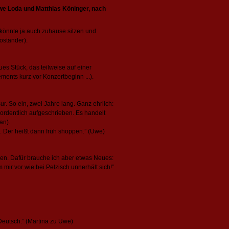
e Loda und Matthias Köninger, nach
h könnte ja auch zuhause sitzen und
oständer).
ues Stück, das teilweise auf einer
ments kurz vor Konzertbeginn ...).
r. So ein, zwei Jahre lang. Ganz ehrlich:
 ordentlich aufgeschrieben. Es handelt
an).
. Der heißt dann früh shoppen.” (Uwe)
en. Dafür brauche ich aber etwas Neues:
mm mir vor wie bei Pelzisch unnerhält sich!”
 Deutsch.” (Martina zu Uwe)