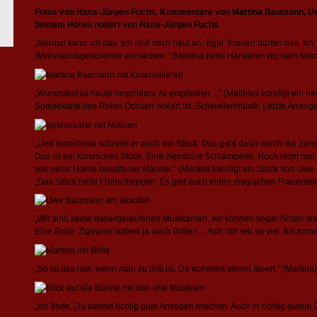
Fotos von Hans-Jürgen Fuchs, Kommentare von Martina Baumann, Uw
bestem Hören notiert von Hans-Jürgen Fuchs
„Normal kann ich das. Ich stell mich heut an. Egal. Frauen dürfen das. Ic
Weihnachtsgeschenke einpacken.” (Martina beim Hantieren mit dem Mikr
„Wurstsalat ist heute besonders zu empfehlen ...” (Matthias kündigt ein ne
Speisekarte des Roten Ochsen notiert ist. Schwellenmusik: Letzte Arrange
„Und manchmal schreibt er auch ein Stück. Das geht dann durch die Zensu
Das ist ein komisches Stück. Eine ziemliche Schlamperei. Noch nicht mal
von einer Horde besoffener Männer.” (Martina kündigt ein Stück von Uwe 
„Das Stück heißt Frühschoppen. Es gibt auch einen elegischen Frauenteil
„Wir sind keine dahergelaufenen Musikanten, wir können sogar Noten les
Eine Brille. Zigeuner haben ja auch Brillen ... Ach, ich red so viel. Ich ko
„So ist das halt, wenn man zu dritt ist. Da kommen einem Ideen.” (Martina)
„Ich finde, Du kannst richtig gute Ansagen machen. Auch in richtig gutem