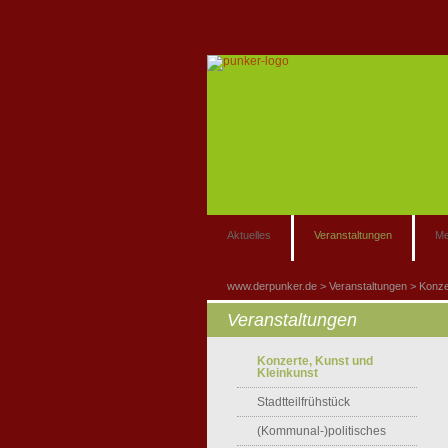
Aktuelles
Veranstaltungen
Me
www.derpunker.de
Veranstaltungen
Konze
Veranstaltungen
Konzerte, Kunst und
Kleinkunst
Stadtteilfrühstück
(Kommunal-)politisches