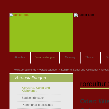
Aktuelles
Veranstaltungen
Meinung
Themen
Ge
www.derpunker.de
Veranstaltungen
Konzerte, Kunst und Kleinkunst
rorcul
Veranstaltungen
rorcultur
Konzerte, Kunst und
Kleinkunst
Stadtteilfrühstück
Oder: Wie
(Kommunal-)politisches