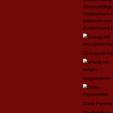
Schwerdtfeger
Vorlesetisch 
anderem von d
Zustimmung b
Einzug mit N
Ungewohnte T
Dörte Pomme
Die FabFive 