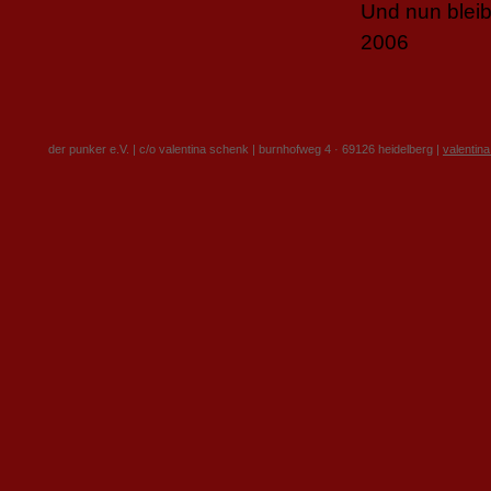
Und nun bleib
2006
der punker e.V. | c/o valentina schenk | burnhofweg 4 · 69126 heidelberg |
valentin