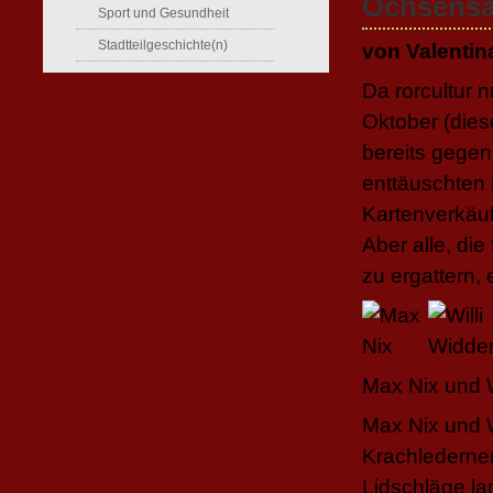
Ochsensa
Sport und Gesundheit
Stadtteilgeschichte(n)
von Valenti
Da rorcultur 
Oktober (dies
bereits gegen
enttäuschten
Kartenverkäuf
Aber alle, di
zu ergattern,
Max Nix und 
Max Nix und W
Krachledernen
Lidschläge l