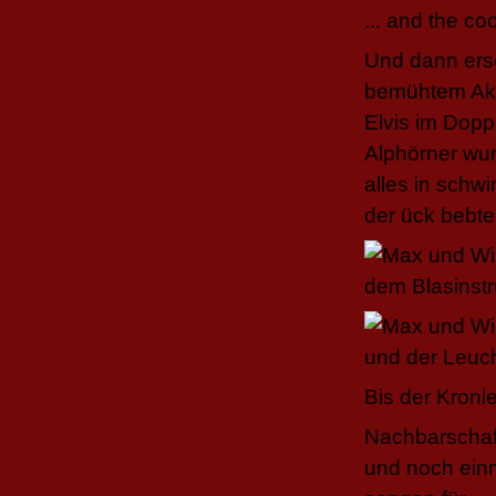
... and the co
Und dann ersc
bemühtem Akz
Elvis im Dopp
Alphörner wu
alles in schw
der ück bebte
Bis der Kronl
Nachbarschaft
und noch einm