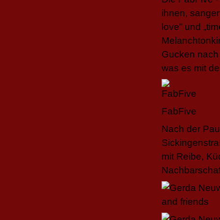
ihnen, sangen
love” und „tim
Melanchtonkirc
Gucken nach d
was es mit der
FabFive
Nach der Pau
Sickingenstra
mit Reibe, Kü
Nachbarschaf