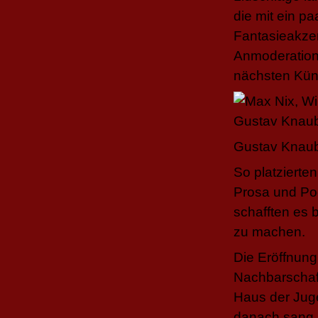
die mit ein p
Fantasieakzent
Anmoderation 
nächsten Küns
Gustav Knaube
So platzierte
Prosa und Poe
schafften es 
zu machen.
Die Eröffnung
Nachbarschaf
Haus der Juge
danach sang 