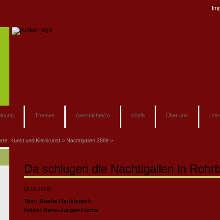
Im
inung
Themen
Geschichte(n)
Köpfe
Über uns
Link
rte, Kunst und Kleinkunst
Nachtigallen 2009
Da schlugen die Nachtigallen in Roh
(
9.10.2009)
Text: Raabe Hackbusch
Fotos: Hans-Jürgen Fuchs