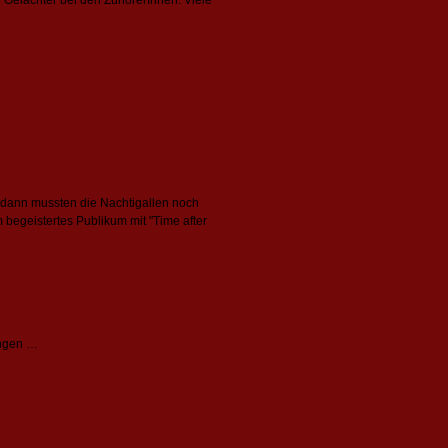
 Gelächter bei den ZuhörerInnen: Viele
 dann mussten die Nachtigallen noch
begeistertes Publikum mit "Time after
angen …