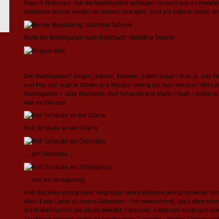
Dass in Rohrbach mal die Nachtigallen schlagen, ist durchaus zu erwarte
allerdings einmal wieder der punker arrangiert. Und gut hatte er daran ge
Holte die Nachtigallen nach Rohrbach: Valentina Schenk …
Die Nachtigallen? Singen, trällern, tirilieren, jodeln sogar? Aber ja. Das 
und Pop und eigene Stücke und Modern talking als Jazz-Version? Alles ging
Nachtigallen – Jutta Werbelow, Rolf Schaude und Martin Haaß – goldene 
war ein Genuss.
Rolf Schaude an der Gitarre
… am Dideridoo …
… und am Schlagzeug.
Und das alles zum großen Vergnügen des Publikums witzig moderiert von 
alles: Erste Liebe zu einem Gitarristen – herzerweichend; das Leben ein
durch die Flucht in die Musik gerettet; Erbarmen: Eltern von Keyboard spie