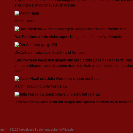
Trockenshampoon: nichts für langhaarige Teenager... Breites Grinsen und
erkannten sich durchaus auch wieder.
Martin Haaß
Das Publikum wurde einbezogen: Kuhglochen für den Nachwuchs
Die Zuhörer hatten viel Spaß – und Genuss …
Entsprechend begeistert gingen alle mit bis zum Ende des Konzerts. Und
einmal schlagen - zwei Zugaben drauf nämlich. Und entließen ein rundum 
time".
Martin Haaß und Jutta Werbelow
Jutta Werbelow kann nicht nur singen und spielen sondern auch headb
weg 4 · 69126 heidelberg |
valentina.schenk@live.de