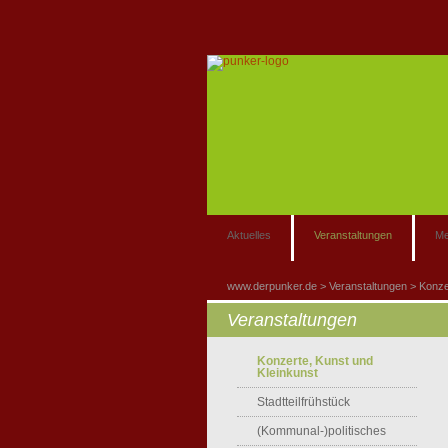
Aktuelles
Veranstaltungen
Me
www.derpunker.de
Veranstaltungen
Konze
Veranstaltungen
Konzerte, Kunst und
Kleinkunst
Stadtteilfrühstück
(Kommunal-)politisches