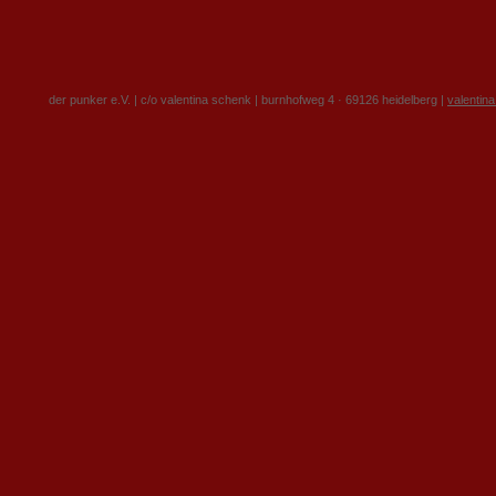
der punker e.V. | c/o valentina schenk | burnhofweg 4 · 69126 heidelberg |
valentin