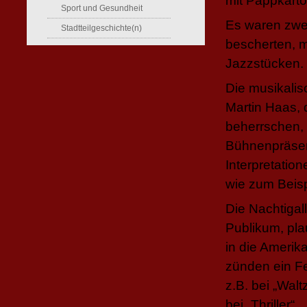
mit Pappkarto
Sport und Gesundheit
Es waren zwei
Stadtteilgeschichte(n)
bescherten, 
Jazzstücken.
Die musikali
Martin Haas, d
beherrschen, 
Bühnenpräsen
Interpretatio
wie zum Beisp
Die Nachtigal
Publikum, pl
in die Amerik
zünden ein F
z.B. bei „Walt
bei „Thriller“.