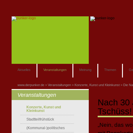
Aktuelles
Veranstaltungen
Meinung
Themen
Ge
www.derpunker.de
Veranstaltungen
Konzerte, Kunst und Kleinkunst
Die Na
Veranstaltungen
Nach 30 
Konzerte, Kunst und
Tschüss!
Kleinkunst
Stadtteilfrühstück
„Nein, das wo
(Kommunal-)politisches