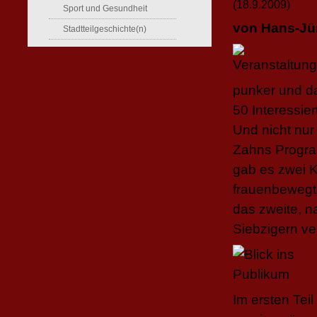
(18.9.2009)
Sport und Gesundheit
von Hans-Jü
Stadtteilgeschichte(n)
punker und d
50 Interessie
Und nicht nur
Zahns Progra
gab es zwei K
frauenbewegte
das zweite, n
Siebzigern v
Im ersten Tei