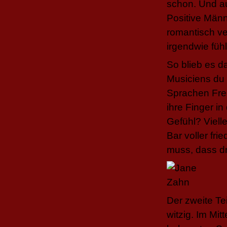
schon. Und au
Positive Männ
romantisch ver
irgendwie füh
So blieb es d
Musiciens du 
Sprachen Freu
ihre Finger i
Gefühl? Vielle
Bar voller f
muss, dass d
Der zweite Tei
witzig. Im Mi