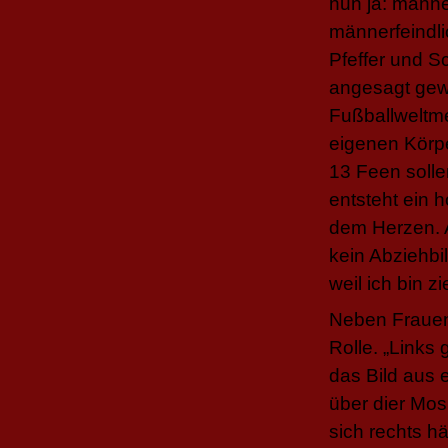
nun ja: männe
männerfeindli
Pfeffer und S
angesagt gew
Fußballweltme
eigenen Körper
13 Feen solle
entsteht ein
dem Herzen. 
kein Abziehbil
weil ich bin zi
Neben Frauent
Rolle. „Links 
das Bild aus
über dier Mos
sich rechts hä