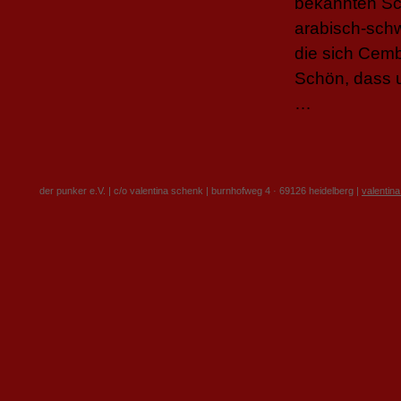
bekannten Sc
arabisch-schw
die sich Cemb
Schön, dass 
…
der punker e.V. | c/o valentina schenk | burnhofweg 4 · 69126 heidelberg |
valentin