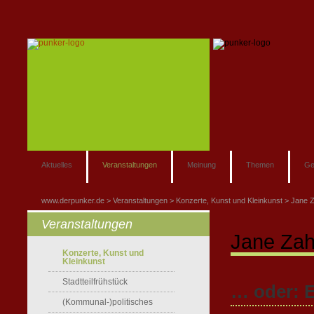
Aktuelles
Veranstaltungen
Meinung
Themen
Ge
www.derpunker.de
Veranstaltungen
Konzerte, Kunst und Kleinkunst
Jane 
Veranstaltungen
Jane Zah
Konzerte, Kunst und
Kleinkunst
Stadtteilfrühstück
… oder: E
(Kommunal-)politisches