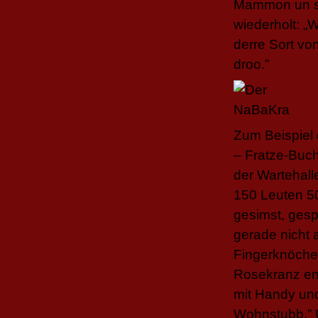
Mammon un se
wiederholt: 
derre Sort v
droo.”
Zum Beispiel
– Fratze-Buch
der Wartehall
150 Leuten 50
gesimst, gesp
gerade nicht 
Fingerknöchel
Rosekranz en 
mit Handy und
Wohnstubb.” U