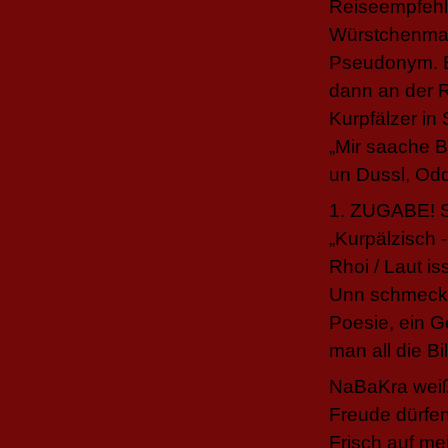
Reiseempfehl
Würstchen­mar
Pseudonym. E
dann an der 
Kurpfälzer in
„Mir saache B
un Dussl, Od
1. ZUGABE! Sc
„Kurpälzisch 
Rhoi / Laut i
Unn schmeckt 
Poesie, ein G
man all die B
NaBaKra weiß
Freude dürfen 
Frisch auf me