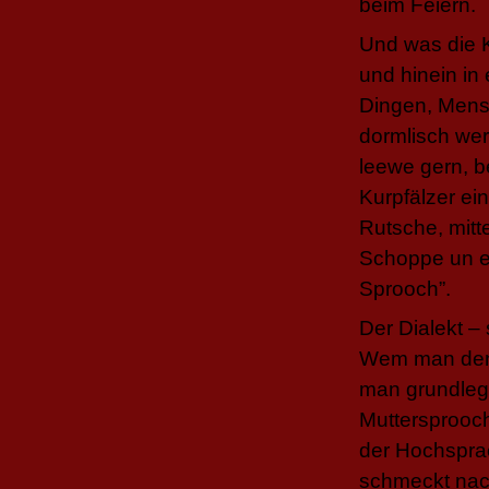
beim Feiern.
Und was die K
und hinein in 
Dingen, Mens
dormlisch werd
leewe gern, b
Kurpfälzer ein
Rutsche, mitt
Schoppe un e 
Sprooch”.
Der Dialekt –
Wem man den D
man grundlege
Muttersprooch 
der Hochsprac
schmeckt nach