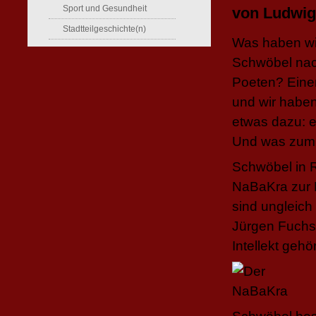
Sport und Gesundheit
von Ludwig
Stadtteilgeschichte(n)
Was haben wir
Schwöbel nac
Poeten? Eine
und wir haben
etwas dazu: e
Und was zum
Schwöbel in 
NaBaKra zur 
sind ungleich 
Jürgen Fuchs 
Intellekt geh