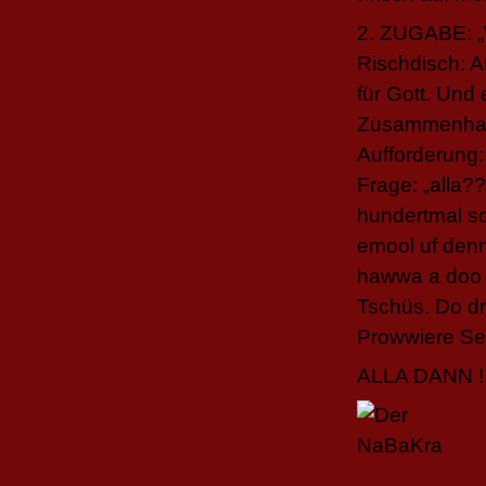
2. ZUGABE: „
Rischdisch: A
für Gott. Un
Zusammenhang
Aufforderung: 
Frage: „alla??
hundertmal sc
emool uf denn
hawwa a doo d
Tschüs. Do d
Prowwiere Se'
ALLA DANN !