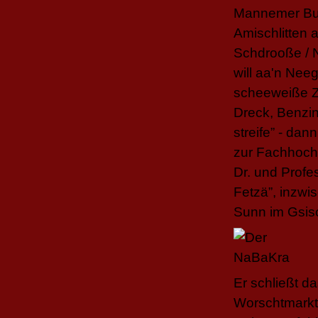
Mannemer Bub
Amischlitten 
Schdrooße / 
will aa'n Nee
scheeweiße Zä
Dreck, Benzin
streife” - dan
zur Fachhochs
Dr. und Profe
Fetzä”, inzwi
Sunn im Gsisc
Er schließt 
Worschtmarkt”