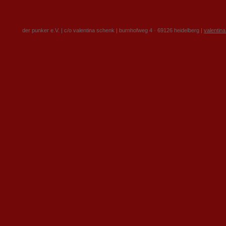
der punker e.V. | c/o valentina schenk | burnhofweg 4 · 69126 heidelberg |
valentin