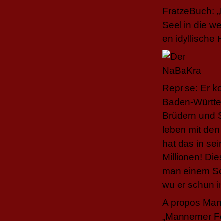
FratzeBuch: 
Seel in die w
en idyllische
Reprise: Er 
Baden-Württe
Brüdern und S
leben mit den
hat das in se
Millionen! Di
man einem Sc
wu er schun 
A propos Man
„Mannemer Fe