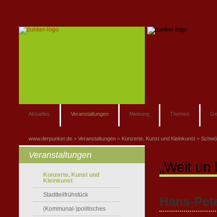
Aktuelles
Veranstaltungen
Meinung
Themen
Ge
www.derpunker.de
Veranstaltungen
Konzerte, Kunst und Kleinkunst
Schwö
Veranstaltungen
„Weit un 
Konzerte, Kunst und
Kleinkunst
Stadtteilfrühstück
Hans-Pet
(Kommunal-)politisches