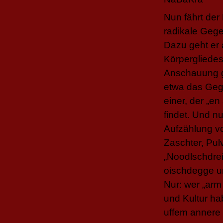
Nun fährt der
radikale Geg
Dazu geht er
Körpergliedes
Anschauung ge
etwa das Gege
einer, der „e
findet. Und n
Aufzählung vo
Zaschter, Pul
„Noodlschdre
oischdegge un
Nur: wer „arm 
und Kultur ha
uffem annere 