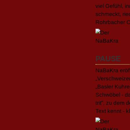
viel Gefühl, 
schmeckt, rie
Rohrbacher O
PAUSE
NaBaKra eröf
„Verschweizer
„Basler Kuhre
Schwöbel - das
trit”, zu dem 
Text kennt - 