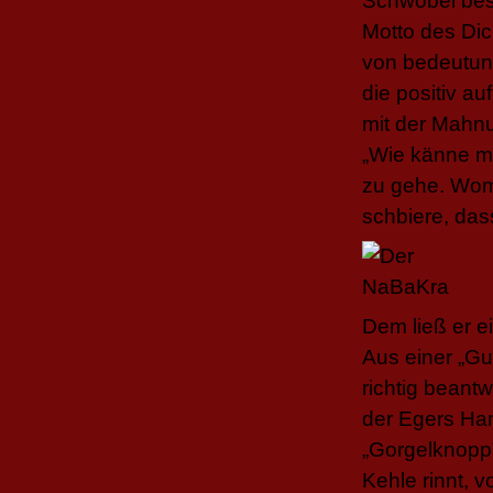
Schwöbel best
Motto des Dic
von bedeutun
die positiv a
mit der Mahnu
„Wie känne ma
zu gehe. Wom
schbiere, das
Dem ließ er e
Aus einer „Gu
richtig beant
der Egers Han
„Gorgelknopp”
Kehle rinnt, 