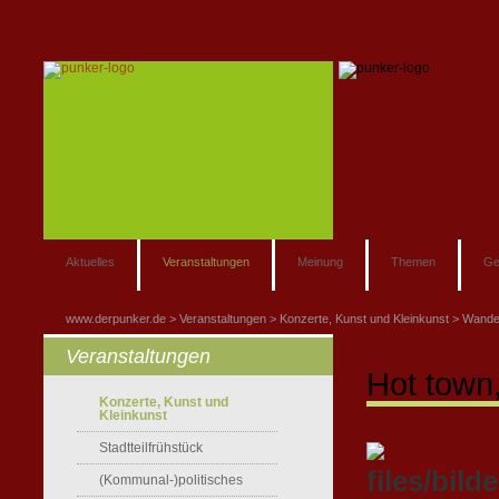
Aktuelles
Veranstaltungen
Meinung
Themen
Ge
www.derpunker.de
Veranstaltungen
Konzerte, Kunst und Kleinkunst
Wande
Veranstaltungen
Hot town,
Konzerte, Kunst und
Kleinkunst
Stadtteilfrühstück
(Kommunal-)politisches