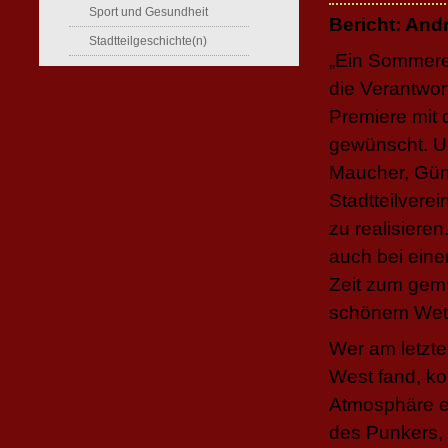
Sport und Gesundheit
Bericht: And
Stadtteilgeschichte(n)
„Ein Sommerev
die Verantwor
Premiere mit 
gewünscht. U
Maucher, Gün
Stadtteilvere
zu realisiere
auch bei ein
Zeit zum gemü
schönem Wett
Wer am letzt
West fand, ko
Atmosphäre er
des Punkers, 