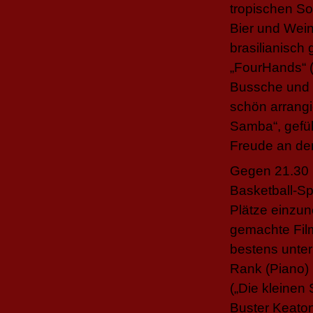
tropischen S
Bier und Wei
brasilianisch
„FourHands“ (
Bussche und 
schön arrangi
Samba“, gefüh
Freude an der
Gegen 21.30 U
Basketball-S
Plätze einzu
gemachte Fil
bestens unter
Rank (Piano) 
(„Die kleinen 
Buster Keaton