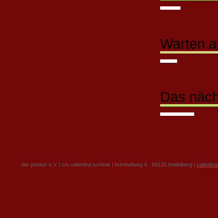
Warten au
Das nächt
der punker e.V. | c/o valentina schenk | burnhofweg 4 · 69126 heidelberg |
valentin