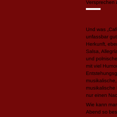
Versprechen a
Und was „Caf
unfassbar gut
Herkunft, ebe
Salsa, Allegr
und polnische
mit viel Humor
Entstehungsge
musikalische
musikalische 
nur einen Nacht
Wie kann man
Abend so beso