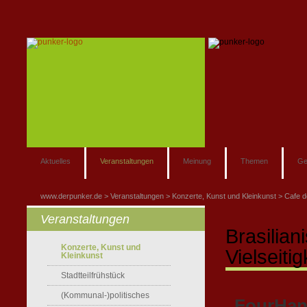
Aktuelles
Veranstaltungen
Meinung
Themen
Ge
www.derpunker.de
Veranstaltungen
Konzerte, Kunst und Kleinkunst
Cafe d
Veranstaltungen
Brasilia
Konzerte, Kunst und
Vielseiti
Kleinkunst
Stadtteilfrühstück
(Kommunal-)politisches
„FourHan