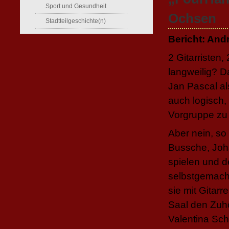
Sport und Gesundheit
Ochsen
Stadtteilgeschichte(n)
Bericht: And
2 Gitarristen,
langweilig? D
Jan Pascal al
auch logisch,
Vorgruppe zu
Aber nein, so
Bussche, Joh
spielen und d
selbstgemacht
sie mit Gitar
Saal den Zuhö
Valentina Sch