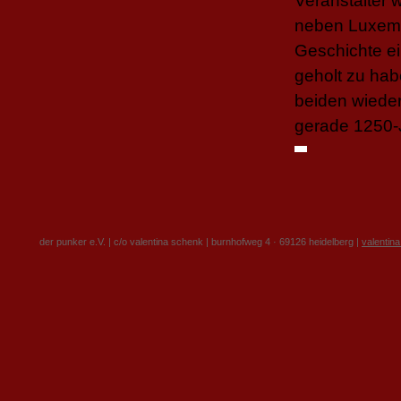
Veranstalter 
neben Luxemb
Geschichte e
geholt zu hab
beiden wiede
gerade 1250-J
der punker e.V. | c/o valentina schenk | burnhofweg 4 · 69126 heidelberg |
valentin