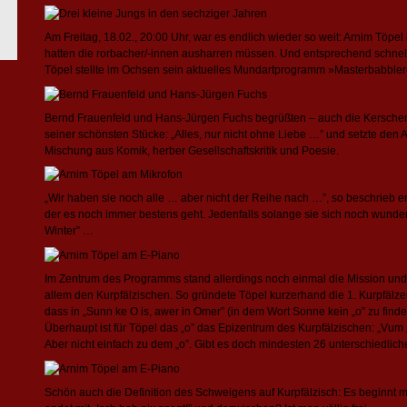
Am Freitag, 18.02., 20:00 Uhr, war es endlich wieder so weit: Arnim Töpe
hatten die rorbacher/-innen ausharren müssen. Und entsprechend schnell
Töpel stellte im Ochsen sein aktuelles Mundartprogramm »Masterbabbler«
Bernd Frauenfeld und Hans-Jürgen Fuchs begrüßten – auch die Kerschem
seiner schönsten Stücke: „Alles, nur nicht ohne Liebe …” und setzte den A
Mischung aus Komik, herber Gesellschaftskritik und Poesie.
„Wir haben sie noch alle … aber nicht der Reihe nach …”, so beschrieb e
der es noch immer bestens geht. Jedenfalls solange sie sich noch wunder
Winter” …
Im Zentrum des Programms stand allerdings noch einmal die Mission und 
allem den Kurpfälzischen. So gründete Töpel kurzerhand die 1. Kurpfälze
dass in „Sunn ke O is, awer in Omer” (in dem Wort Sonne kein „o” zu finde
Überhaupt ist für Töpel das „o” das Epizentrum des Kurpfälzischen: „Vum „
Aber nicht einfach zu dem „o”. Gibt es doch mindesten 26 unterschiedliche
Schön auch die Definition des Schweigens auf Kurpfälzisch: Es beginnt mi