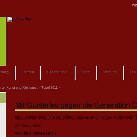
Im
inung
Themen
Geschichte(n)
Köpfe
Über uns
Link
rte, Kunst und Kleinkunst
Töpel 2011
Mit Günterles gegen die Generation C
Mit Günterles gegen die Generation Casting: Arnim Töpels »Masterbabbl
(18. Februar 2011)
von Hans-Jürgen Fuchs