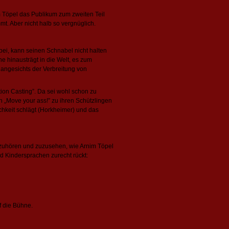
 Töpel das Publikum zum zweiten Teil
. Aber nicht halb so vergnüglich.
bei, kann seinen Schnabel nicht halten
che hinausträgt in die Welt, es zum
 angesichts der Verbreitung von
tion Casting”. Da sei wohl schon zu
h „Move your ass!” zu ihren Schützlingen
ichkeit schlägt (Horkheimer) und das
 zuzuhören und zuzusehen, wie Arnim Töpel
nd Kindersprachen zurecht rückt: