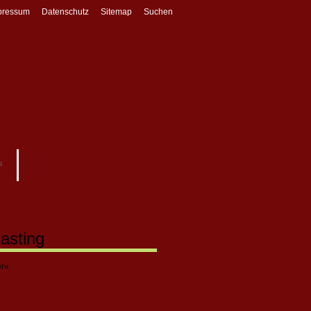
pressum
Datenschutz
Sitemap
Suchen
s
asting
er«