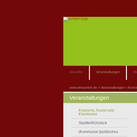
Aktuelles
Veranstaltungen
Me
www.derpunker.de
Veranstaltungen
Konze
Veranstaltungen
Konzerte, Kunst und
Kleinkunst
Stadtteilfrühstück
(Kommunal-)politisches