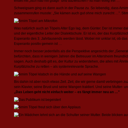
endet mit „Isch hab nix gsagt!” und dazwischen? Ist man völlig frei …
Schweigsam ging es dann auch in der Pause zu. So lebendig, dass Arnim
zusammenrufen musste: „Sie kämen auch gut ohne mich zurecht …”. Stimmt
Was natürlich auch an Töpels Alter Ego lag, dem Günter. Der ist immer da
und der eigentliche Leiter der Dialektschule. Er ist es, der das Kurpfälzis
Esperanto des 3. Jahrtausends werden lässt. Wobei mir unklar ist, ob das
Esperanto positiv gemein ist …
Immer noch besser jedenfalls als die Perspektive angesichts der „Genera
befürchten, dass in wenigen Jahren die Betreuuer im Altersheim freundlic
sagen. Auch deshalb gilt es, der Kultur zu widerstehen, die alles mit Ähnl
Kurpfälzische zu retten – als systemrelevante Sprache.
Bis dahin ist aber noch etwas Zeit. Zeit, die wir gerne damit verbringen
sein Klavier, seine Brust und seine Wangen traktiert. Und seine Mutter- u
„Das Leben geht nicht einfach weiter – es fängt immer neu an …”