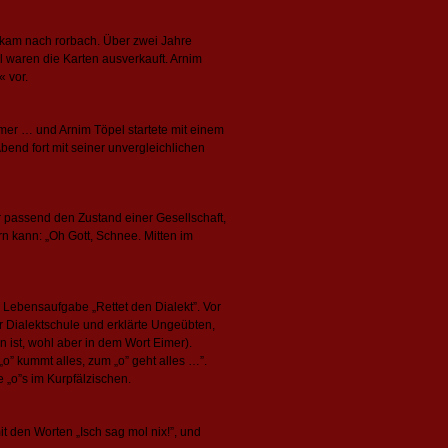
l kam nach rorbach. Über zwei Jahre
 waren die Karten ausverkauft. Arnim
 vor.
er … und Arnim Töpel startete mit einem
bend fort mit seiner unvergleichlichen
r passend den Zustand einer Gesellschaft,
n kann: „Oh Gott, Schnee. Mitten im
Lebensaufgabe „Rettet den Dialekt”. Vor
r Dialektschule und erklärte Ungeübten,
n ist, wohl aber in dem Wort Eimer).
o” kummt alles, zum „o” geht alles …”.
 „o”s im Kurpfälzischen.
t den Worten „Isch sag mol nix!”, und