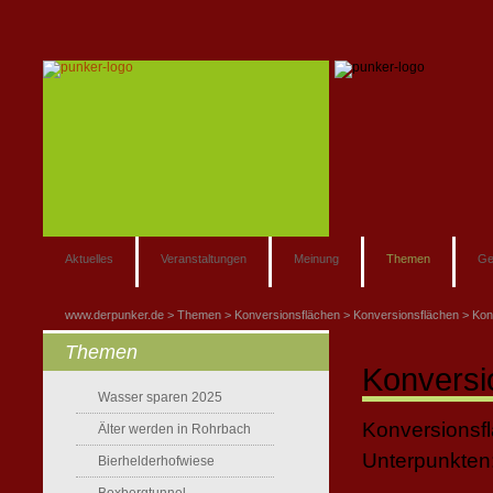
Aktuelles
Veranstaltungen
Meinung
Themen
Ge
www.derpunker.de
Themen
Konversionsflächen
Konversionsflächen
Kon
Themen
Konversi
Wasser sparen 2025
Konversionsfl
Älter werden in Rohrbach
Unterpunkten
Bierhelderhofwiese