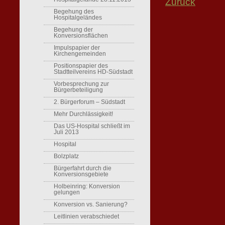
Zurück
Begehung des
Hospitalgeländes
Begehung der
Konversionsflächen
Impulspapier der
Kirchengemeinden
Positionspapier des
Stadtteilvereins HD-Südstadt
Vorbesprechung zur
Bürgerbeteiligung
2. Bürgerforum – Südstadt
Mehr Durchlässigkeit!
Das US-Hospital schließt im
Juli 2013
Hospital
Bolzplatz
Bürgerfahrt durch die
Konversionsgebiete
Holbeinring: Konversion
gelungen
Konversion vs. Sanierung?
Leitlinien verabschiedet