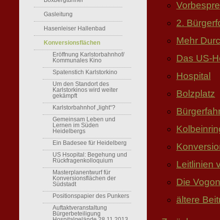
Boxbergtunnel
Vorbespre
Gasleitung
2. Bürger
Hasenleiser Hallenbad
Mehr Durc
Konversionsflächen
Eröffnung Karlstorbahnhof/
Das US-Hos
Kommunales Kino
Spatenstich Karlstorkino
Hospital
Um den Standort des
Karlstorkinos wird weiter
Bolzplatz
gekämpft
Karlstorbahnhof „light“?
Bürgerfah
Gemeinsam Leben und
Lernen im Süden
Kolbeinri
Heidelbergs
Ein Badesee für Heidelberg
Konversio
US Hsopital: Begehung und
Rückfragenkolloquium
Leitlinien
Masterplanentwurf für
Konversionsflächen der
Die Vogon
Südstadt
Positionspapier des Punkers
ältere Bei
Auftaktveranstaltung
Bürgerbeteiligung
Hospitalgelände 28.11.2013