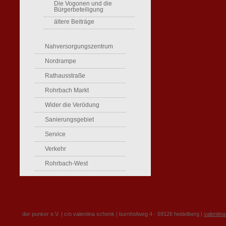
Die Vogonen und die
Bürgerbeteiligung
ältere Beiträge
Nahversorgungszentrum
Nordrampe
Rathausstraße
Rohrbach Markt
Wider die Verödung
Sanierungsgebiet
Service
Verkehr
Rohrbach-West
der punker e.V. | c/o valentina schenk | burnhofweg 4 · 69126 heidelberg |
valentin