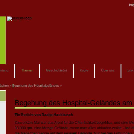
Im
inung
Themen
Geschichte(n)
Köpfe
Über uns
Link
lächen
Begehung des Hospitalgeländes
Begehung des Hospital-Geländes am
Ein Bericht von Raabe Hackbusch
Zum ersten Mal war das Areal für die Öffentlichkeit begehbar, und eine
93 000 qm- eine Menge Gelände, wenn man alles ablaufen wollte. Und die
die Menschenmenge auf dem riesigen Gelände. Nur bei den Führungen tr