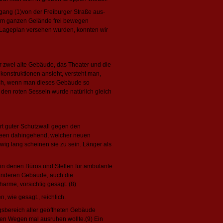
gang (1)von der Freiburger Straße aus-
dem ganzen Gelände frei bewegen
m Lageplan versehen wurden, konnten wir
ter zwei alte Gebäude, das Theater und die
onstruktionen ansieht, versteht man,
bach, wenn man dieses Gebäude so
 den roten Sesseln wurde natürlich gleich
t guter Schutzwall gegen den
Ideen dahingehend, welcher neuen
ig lang scheinen sie zu sein. Länger als
 in denen Büros und Stellen für ambulante
 anderen Gebäude, auch die
rme, vorsichtig gesagt. (8)
, wie gesagt., reichlich.
ngsbereich aller geöffneten Gebäude
gen Wegen mal ausruhen wollte.(9) Ein