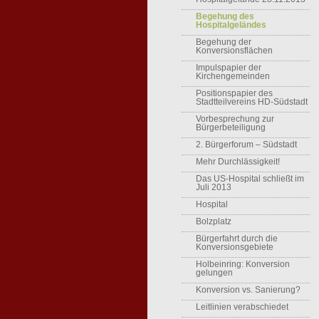
Begehung des
Hospitalgeländes
Begehung der
Konversionsflächen
Impulspapier der
Kirchengemeinden
Positionspapier des
Stadtteilvereins HD-Südstadt
Vorbesprechung zur
Bürgerbeteiligung
2. Bürgerforum – Südstadt
Mehr Durchlässigkeit!
Das US-Hospital schließt im
Juli 2013
Hospital
Bolzplatz
Bürgerfahrt durch die
Konversionsgebiete
Holbeinring: Konversion
gelungen
Konversion vs. Sanierung?
Leitlinien verabschiedet