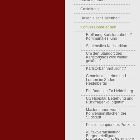
Boxbergtunnel
Gasleitung
Hasenleiser Hallenbad
Konversionsflächen
Eröffnung Karlstorbahnhof/
Kommunales Kino
Spatenstich Karlstorkino
Um den Standort des
Karlstorkinos wird weiter
gekämpft
Karlstorbahnhof „light“?
Gemeinsam Leben und
Lernen im Süden
Heidelbergs
Ein Badesee für Heidelberg
US Hsopital: Begehung und
Rückfragenkolloquium
Masterplanentwurf für
Konversionsflächen der
Südstadt
Positionspapier des Punkers
Auftaktveranstaltung
Bürgerbeteiligung
Hospitalgelände 28.11.2013