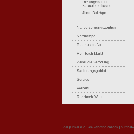
Die Vogonen und die
Bürgerbeteiligung
ältere Beiträge
Nahversorgungszentrum
Nordrampe
Rathausstraße
Rohrbach Markt
Wider die Verödung
Sanierungsgebiet
Service
Verkehr
Rohrbach-West
der punker e.V. | c/o valentina schenk | burnhof