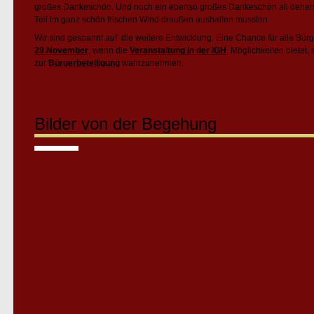
großes Dankeschön. Und noch ein ebenso großes Dankeschön all denen, d
Teil im ganz schön frischen Wind draußen aushalten mussten.
Wir sind gespannt auf die weitere Entwicklung. Eine Chance für alle Bürge
28.November
, wenn die
Veranstaltung in der IGH
Möglichkeiten bietet,
zur
Bürgerbeteiligung
wahrzunehmen.
Bilder von der Begehung