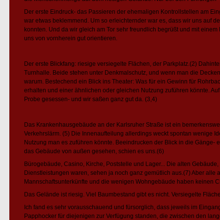
Der erste Eindruck- das Passieren der ehemaligen Kontrollstellen am Ein
war etwas beklemmend. Um so erleichternder war es, dass wir uns auf 
konnten. Und da wir gleich am Tor sehr freundlich begrüßt und mit eine
uns von vornherein gut orientieren.
Der erste Blickfang: riesige versiegelte Flächen, der Parkplatz.(2) Dahin
Turnhalle. Beide stehen unter Denkmalschutz, und wenn man die Deckenk
warum. Bestechend ein Blick ins Theater: Was für ein Gewinn für Rohr
erhalten und einer ähnlichen oder gleichen Nutzung zuführen könnte. Auf
Probe gesessen- und wir saßen ganz gut da. (3,4)
Das Krankenhausgebäude an der Karlsruher Straße ist ein bemerkenswer
Verkehrslärm. (5) Die Innenaufteilung allerdings weckt spontan wenige 
Nutzung man es zuführen könnte. Beeindrucken der Blick in die Gänge- ew
das Gebäude von außen gesehen, schien es uns.(6)
Bürogebäude, Casino, Kirche, Poststelle und Lager... Die alten Gebäude,
Dienstleistungen waren, sehen ja noch ganz gemütlich aus.(7) Aber alle
Mannschaftsunterkünfte und die wenigen Wohngebäude haben keinen Cha
Das Gelände ist riesig. Viel Baumbestand gibt es nicht. Versiegelte Flächen
Ich fand es sehr vorausschauend und fürsorglich, dass jeweils im Einga
Papphocker für diejenigen zur Verfügung standen, die zwischen den lan