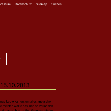
pressum
Datenschutz
Sitemap
Suchen
s
 15.10.2013
 Menge Leute kamen, um alles anzusehen.
 meisten wollte das, und so verlor sich
af man sich in großen Gruppen wieder.