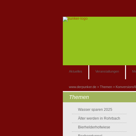
Aktuelles
Veranstaltungen
Me
www.derpunker.de
Themen
Konversionsf
Themen
Wasser sparen 2025
Älter werden in Rohrbach
Bierhelderhofwiese