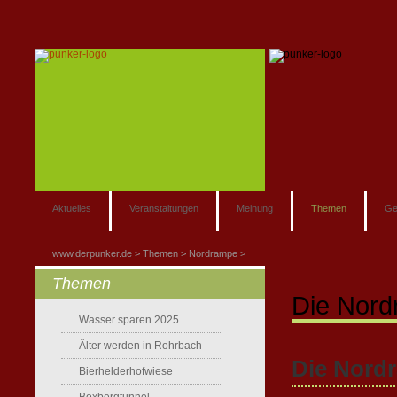
Aktuelles
Veranstaltungen
Meinung
Themen
Ge
www.derpunker.de
Themen
Nordrampe
Themen
Die Nor
Wasser sparen 2025
Älter werden in Rohrbach
Die Nordr
Bierhelderhofwiese