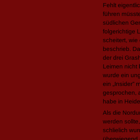
Fehlt eigentl
führen müsst
südlichen Gem
folgerichtige 
scheitert, w
beschrieb. Da
der drei Gras
Leimen nicht 
wurde ein un
ein „Insider”
gesprochen, 
habe in Heide
Als die Nord
werden sollte
schlielich wur
überwiegend a