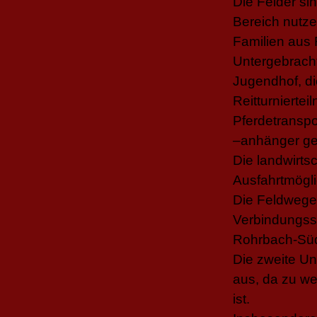
Die Felder si
Bereich nutze
Familien aus
Untergebracht 
Jugendhof, d
Reitturnierte
Pferdetranspo
–anhänger gew
Die landwirts
Ausfahrtmöglic
Die Feldwege 
Verbindungss
Rohrbach-Süd
Die zweite Un
aus, da zu we
ist.