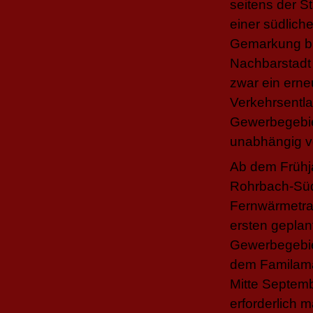
seitens der S
einer südlich
Gemarkung bis
Nachbarstadt 
zwar ein ern
Verkehrsentl
Gewerbegebie
unabhängig vo
Ab dem Frühj
Rohrbach-Süd
Fernwärmetra
ersten geplan
Gewerbegebiet
dem Familama
Mitte Septemb
erforderlich 