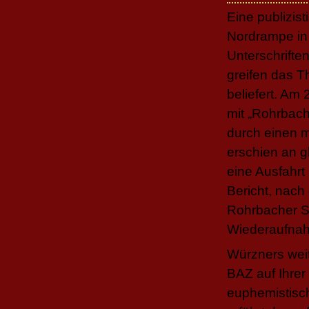
Eine publizist
Nordrampe in
Unterschrifte
greifen das T
beliefert. Am 
mit „Rohrbach
durch einen m
erschien an g
eine Ausfahr
Bericht, nach
Rohrbacher St
Wiederaufnah
Würzners weit
BAZ auf Ihrer
euphemistisch