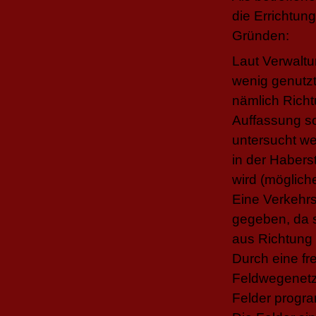
die Errichtun
Gründen:
Laut Verwaltun
wenig genutzt,
nämlich Richt
Auffassung so
untersucht w
in der Haber
wird (möglich
Eine Verkehrs
gegeben, da si
aus Richtung H
Durch eine fr
Feldwegenetz
Felder progra