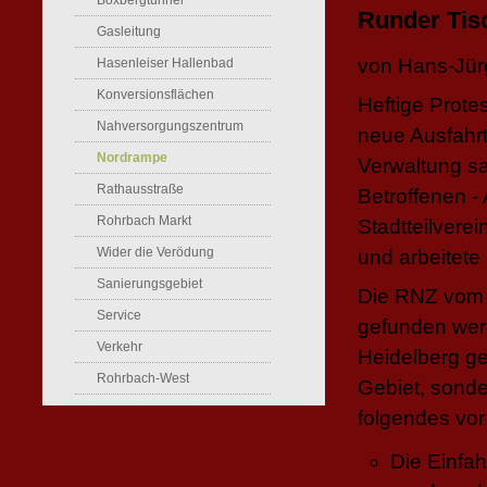
Boxbergtunnel
Runder Tis
Gasleitung
von Hans-Jür
Hasenleiser Hallenbad
Konversionsflächen
Heftige Protes
Nahversorgungszentrum
neue Ausfahr
Nordrampe
Verwaltung sa
Rathausstraße
Betroffenen -
Rohrbach Markt
Stadtteilvere
Wider die Verödung
und arbeitete 
Sanierungsgebiet
Die RNZ vom 
Service
gefunden werd
Verkehr
Heidelberg ge
Rohrbach-West
Gebiet, sonde
folgendes vor
Die Einfa