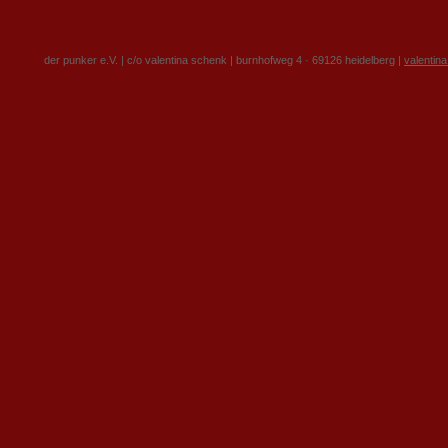
der punker e.V. | c/o valentina schenk | burnhofweg 4 · 69126 heidelberg |
valentin