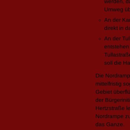
werden, d
Umweg übe
An der Kar
direkt in 
An der Tul
entstehen 
Tullastra
soll die H
Die Nordramp
mittelfristig 
Gebiet überfl
der Bürgerini
Hertzstraße l
Nordrampe zu
das Ganze.