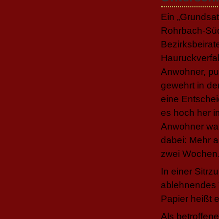
Ein „Grundsa
Rohrbach-Süd
Bezirksbeirat
Hauruckverfah
Anwohner, pun
gewehrt in de
eine Entschei
es hoch her 
Anwohner war
dabei: Mehr a
zwei Wochen
In einer Sitr
ablehnendes V
Papier heißt e
Als betroffe