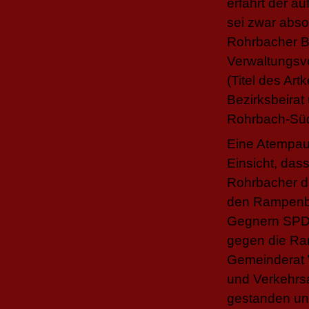
erfährt der a
sei zwar abso
Rohrbacher Be
Verwaltungsvo
(Titel des Art
Bezirksbeirat
Rohrbach-Süd 
Eine Atempaus
Einsicht, das
Rohrbacher d
den Rampenbe
Gegnern SPD,
gegen die Ra
Gemeinderat 
und Verkehrs
gestanden und