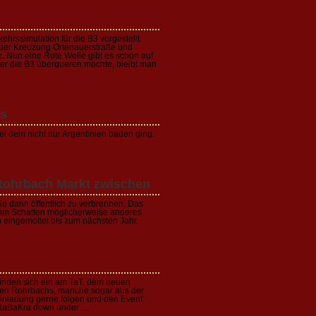
hrssimulation für die B3 vorgestellt.
 der Kreuzung Ortenauerstraße und
e. Nun eine Rote Welle gibt es schon auf
er die B3 überqueren möchte, bleibt man
as
ei dem nicht nur Argentinien baden ging.
uf Rohrbach Markt zwischen
ie dann öffentlich zu verbrennen. Das
° im Schatten möglicherweise anderes
eingemottet bis zum nächsten Jahr.
inden sich ein am TaT, dem neuen
ten Rohrbachs, manche sogar aus der
Einladung gerne folgen und den Event
s NaBaKra down under …