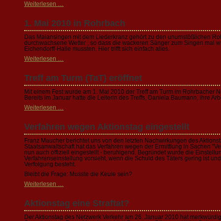
Weiterlesen …
1. Mai 2010 in Rohrbach
Das Maiansingen mit dem Liederkranz gehört zu den unumstößlichen Ro
durchwachsene Wetter , so dass die wackeren Sänger zum Singen mal wie
Eichendorff-Halle mussten. Hier trifft sich einfach alles.
Weiterlesen …
Treff am Turm (TaT) eröffnet
Mit einem Fest wurde am 1. Mai 2010 der Treff am Turm im Rohrbacher N
Bereits im Januar hatte die Leiterin des Treffs, Daniela Baumann, ihre A
Weiterlesen …
Verfahren wegen Aktionstag eingestellt
Franz Maucher berichtet uns von den letzten Nachwirkungen des Aktionst
Staatsanwaltschaft hat das Verfahren wegen der Ermittlung in Sachen "
nun auch offiziell eingestellt - beruhigend. Begründet wurde die Einstell
Verfahrenseinstellung vorsieht, wenn die Schuld des Täters gering ist und 
Verfolgung besteht.
Bleibt die Frage: Musste die Keule sein?
Weiterlesen …
Aktionstag eine Straftat?
Der Aktionstag des Netzwerk Verkehr am 26. Januar 2010 hat merkwürdi