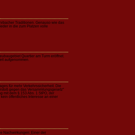
hrbacher Traditionen. Genauso wie das
der in die zum Platzen volle
eubaugebiet Quartier am Turm eröffnet.
rbeit aufgenommen.
ages für mehr Verkehrssicherheit. Die
Verstoß gegen das Versammlungsgesetz"
ung mit dem § 153 Abs. 1 StPO, der
kein öffentliches Interesse an einer
ge Nachwirkungen: Einer der