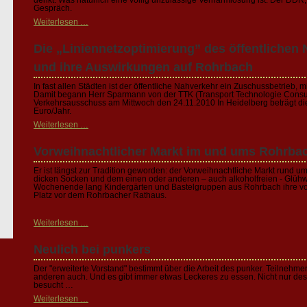
denkt. Was natürlich eine völlig unzulässige Verharmlosung ist. Der DDR, n
Gespräch.
Weiterlesen …
Die „Liniennetzoptimierung” des öffentlichen 
und ihre Auswirkungen auf Rohrbach
In fast allen Städten ist der öffentliche Nahverkehr ein Zuschussbetrieb,
Damit begann Herr Sparmann von der TTK (Transport Technologie Consult
Verkehrsausschuss am Mittwoch den 24.11.2010 In Heidelberg beträgt d
Euro/Jahr.
Weiterlesen …
Vorweihnachtlicher Markt im und ums Rohrba
Er ist längst zur Tradition geworden: der Vorweihnachtliche Markt rund
dicken Socken und dem einen oder anderen – auch alkoholfreien - Glühwe
Wochenende lang Kindergärten und Bastelgruppen aus Rohrbach ihre vo
Platz vor dem Rohrbacher Rathaus.
Weiterlesen …
Neulich bei punkers
Der "erweiterte Vorstand" bestimmt über die Arbeit des punker. Teilnehme
anderen auch. Und es gibt immer etwas Leckeres zu essen. Nicht nur de
besucht …
Weiterlesen …