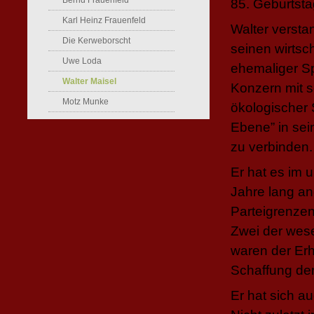
Bernd Frauenfeld
85. Geburtsta
Karl Heinz Frauenfeld
Walter versta
Die Kerweborscht
seinen wirtsc
Uwe Loda
ehemaliger S
Walter Maisel
Konzern mit s
Motz Munke
ökologischer S
Ebene” in se
zu verbinden.
Er hat es im 
Jahre lang a
Parteigrenzen
Zwei der wese
waren der Erh
Schaffung der
Er hat sich a