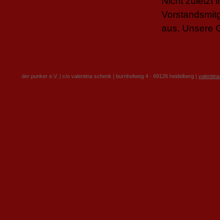
Nicht zuletzt 
Vorstandsmitg
aus. Unsere G
der punker e.V. | c/o valentina schenk | burnhofweg 4 · 69126 heidelberg |
valentin