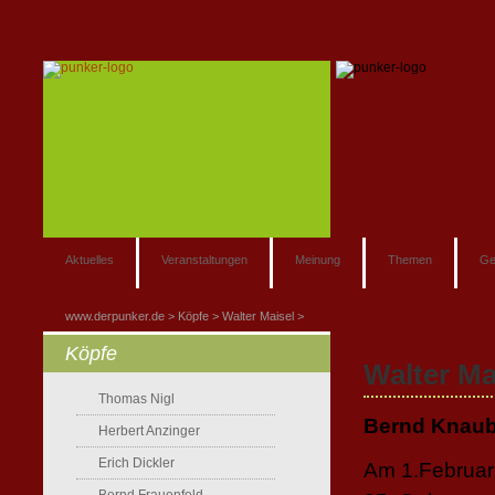
Aktuelles
Veranstaltungen
Meinung
Themen
Ge
www.derpunker.de
Köpfe
Walter Maisel
Köpfe
Walter Mai
Thomas Nigl
Bernd Knaub
Herbert Anzinger
Erich Dickler
Am 1.Februar 