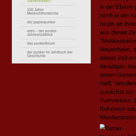
Törnerstreet?
in der Ebene 
100 Jahre
Melanchthonkirche
noch in der K
der papierpunker
heute an ihre
retro – der punker-
aus dieser Ze
Jahresrückblick
"Moltkestraße
das punkerforum
Neuenheim, da
der punker im Jahrbuch der
Geschichte
dieser Zeit e
derartigen N
einem Genera
hieß "Werders
zunächst nur 
Turnvereins.
Rohrbach baut
Werderstraße