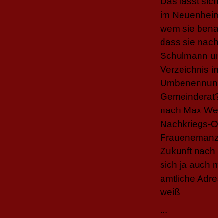
Das lässt sic
im Neuenheim
wem sie benan
dass sie nac
Schulmann und 
Verzeichnis i
Umbenennung e
Gemeinderat? 
nach Max Web
Nachkriegs-OB
Frauenemanzip
Zukunft nach
sich ja auch 
amtliche Adre
weiß
...