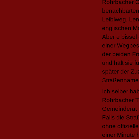
Rohrbacher Ge
benachbarten
Leiblweg, Le
englischen Ma
Aber e bissel
einer Wegbes
der beiden Fr
und hält sie f
später der Zu
Straßennamens
Ich selber ha
Rohrbacher T
Gemeinderat s
Falls die Str
ohne offiziel
einer Minute h