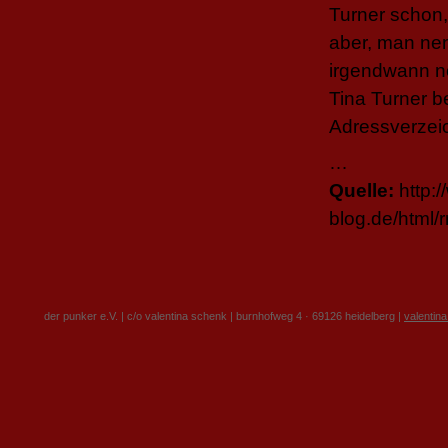
Turner schon,
aber, man nen
irgendwann n
Tina Turner b
Adressverzeic
…
Quelle:
http:/
blog.de/html
der punker e.V. | c/o valentina schenk | burnhofweg 4 · 69126 heidelberg |
valentin