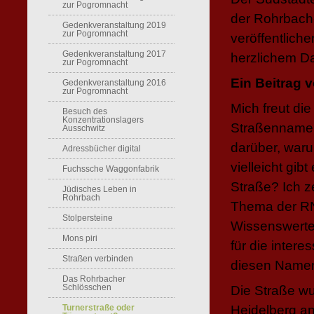
zur Pogromnacht
der Rohrbach-
Gedenkveranstaltung 2019
zur Pogromnacht
veröffentlich
Gedenkveranstaltung 2017
herzlichem Da
zur Pogromnacht
Ein Beitrag
Gedenkveranstaltung 2016
zur Pogromnacht
Mich freut di
Besuch des
Konzentrationslagers
Straßennamen
Ausschwitz
darüber, waru
Adressbücher digital
vielleicht gi
Fuchssche Waggonfabrik
Straße? Ich z
Jüdisches Leben in
Rohrbach
Thema der RNZ
Stolpersteine
Wissenswertes
Mons piri
für die inter
Straßen verbinden
diesen Name
Das Rohrbacher
Schlösschen
Die Straße w
Turnerstraße oder
Heidelberg an