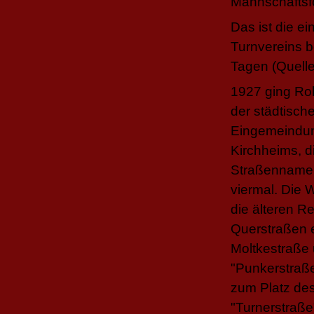
Das ist die ei
Turnvereins b
Tagen (Quelle:
1927 ging Roh
der städtisch
Eingemeindun
Kirchheims, d
Straßennamen 
viermal. Die 
die älteren R
Querstraßen e
Moltkestraße
"Punkerstraße
zum Platz des
"Turnerstraße