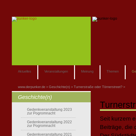
Aktuelles
Veranstaltungen
Meinung
Themen
Ge
www.derpunker.de
Geschichte(n)
Turnerstraße oder Törnerstreet?
Geschichte(n)
Turnerst
Gedenkveranstaltung 2023
zur Pogromnacht
Seit kurzem 
Gedenkveranstaltung 2022
zur Pogromnacht
Beiträge, die
Gedenkveranstaltung 2021
Der Südstädt