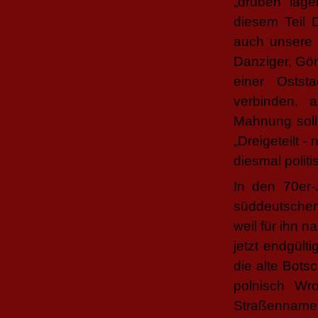
„drüben” lage
diesem Teil 
auch unsere S
Danziger, Gör
einer Ostst
verbinden, 
Mahnung soll
„Dreigeteilt 
diesmal polit
In den 70er-
süddeutschen 
weil für ihn n
jetzt endgült
die alte Bots
polnisch Wr
Straßenname