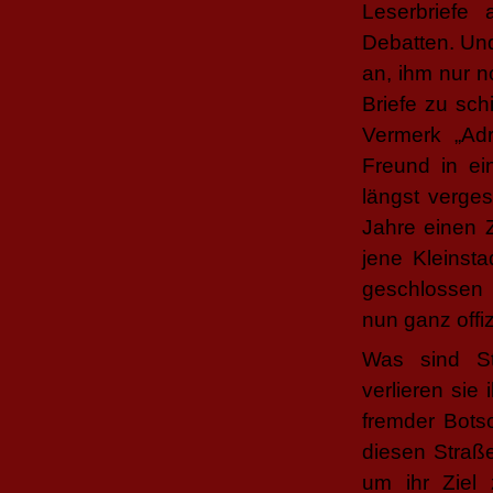
Leserbriefe
Debatten. Und
an, ihm nur n
Briefe zu sch
Vermerk „Ad
Freund in ei
längst verges
Jahre einen Z
jene Kleinst
geschlossen 
nun ganz offi
Was sind St
verlieren si
fremder Bots
diesen Straß
um ihr Ziel