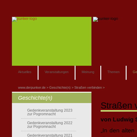
Aktuelles
Veranstaltungen
Meinung
Themen
Ge
www.derpunker.de
Geschichte(n)
Straßen verbinden
Geschichte(n)
Straßen v
Gedenkveranstaltung 2023
zur Pogromnacht
von Ludwig 
Gedenkveranstaltung 2022
zur Pogromnacht
„In den alte
Gedenkveranstaltung 2021