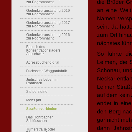
die Brüder G
zur Pogromnacht
an eine Welt
Gedenkveranstaltung 2019
zur Pogromnacht
Namen versp
Gedenkveranstaltung 2017
sein, da hat
zur Pogromnacht
zum Ort hina
Gedenkveranstaltung 2016
zur Pogromnacht
nächstes führ
Besuch des
Konzentrationslagers
So führte d
Ausschwitz
Leimen, die 
Adressbücher digital
Schönau, und
Fuchssche Waggonfabrik
Neckar entla
Jüdisches Leben in
Rohrbach
Leimer Straß
Stolpersteine
auf dem kein
Mons piri
endet in ein
Straßen verbinden
den Berg nac
Das Rohrbacher
gar nicht meh
Schlösschen
dann Jahnst
Turnerstraße oder