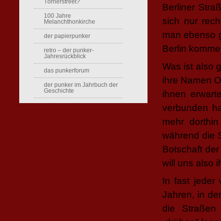
Törnerstreet?
Berliner Stra
100 Jahre
sich nur rec
Melanchthonkirche
man ebenso g
der papierpunker
Berlin kommen
retro – der punker-
Jahresrückblick
Was ist also
das punkerforum
ihre Namen Or
der punker im Jahrbuch der
Geschichte
ihnen erwart
verbunden ha
mehr dorthin
während die S
Botschaft der
will uns also
In fast jede
Jahren, in de
die Straßen