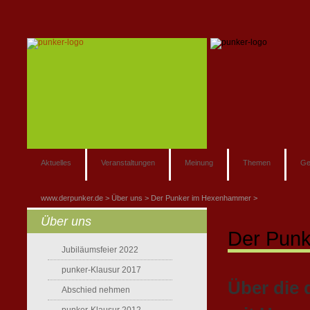
Aktuelles
Veranstaltungen
Meinung
Themen
Ge
www.derpunker.de
Über uns
Der Punker im Hexenhammer
Über uns
Der Pun
Jubiläumsfeier 2022
punker-Klausur 2017
Über die 
Abschied nehmen