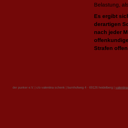
Belastung, al
Es ergibt sic
derartigen S
nach jeder Mö
offenkundig
Strafen offe
der punker e.V. | c/o valentina schenk | burnhofweg 4 · 69126 heidelberg |
valentin