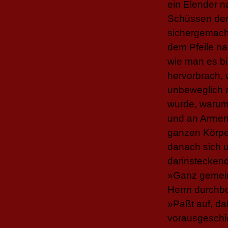
ein Elender n
Schüssen der
sichergemacht
dem Pfeile na
wie man es bi
hervorbrach, 
unbeweglich a
wurde, warum 
und an Armen 
ganzen Körper
danach sich u
darinsteckend
»Ganz gemeine
Herrn durchb
»Paßt auf, daß
vorausgeschic