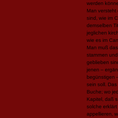
werden könn
Man versteht 
sind, wie im
C
demselben Tit
jeglichen kir
wie es im
Ca
Man muß das a
stammen und n
geblieben sin
jenen – ergän
begünstigen –
sein soll. Das
Buche; wo jed
Kapitel, daß 
solche erklär
appellieren, 