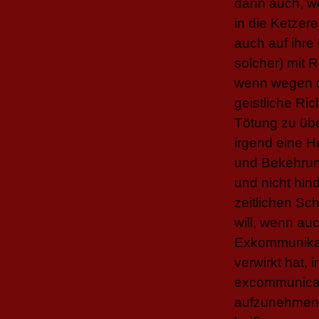
dann auch, we
in die Ketzer
auch auf ihre
solcher) mit 
wenn wegen de
geistliche Ri
Tötung zu übe
irgend eine H
und Bekehrung
und nicht hind
zeitlichen Sc
will, wenn au
Exkommunikati
verwirkt hat,
excommunicamu
aufzunehmen h