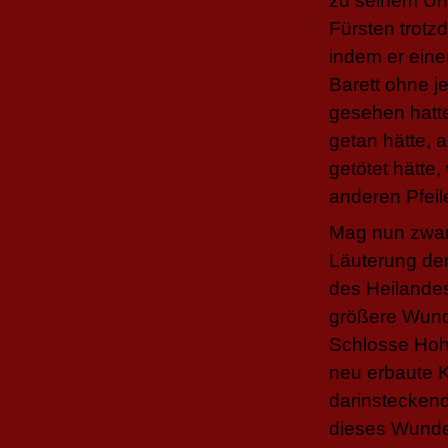
zu seinem Unt
Fürsten trotzd
indem er eine
Barett ohne j
gesehen hatte
getan hätte, 
getötet hätte
anderen Pfeil
Mag nun zwar 
Läuterung de
des Heilande
größere Wund
Schlosse Hoh
neu erbaute K
darinsteckend
dieses Wunder