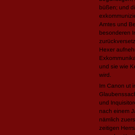
büßen; und di
exkommunizier
Amtes und Be
besonderen In
zurückversetz
Hexer aufnehm
Exkommunikati
und sie wie K
wird.
Im
Canon
ut i
Glaubenssach
und Inquisitor
nach einem Ja
nämlich zuers
zeitigen Herr