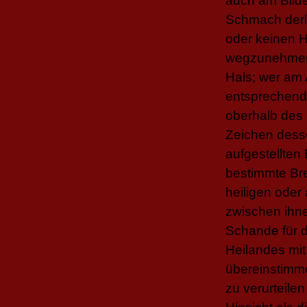
auch am Bilde
Schmach derle
oder keinen H
wegzunehmen;
Hals; wer am
entsprechend 
oberhalb des 
Zeichen desse
aufgestellten
bestimmte Bre
heiligen oder
zwischen ihn
Schande für d
Heilandes mi
übereinstimme
zu verurteile