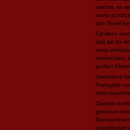
solcher, an w
davor schütz
den Teufel be
Fünftens verm
daß sie für d
ohne Verletz
vermöchten; i
großen Flinte
Sechstens hab
Preisgabe von
oben beschrie
Darüber wolle
gewisser rhei
Bart wachsen 
angegliedert