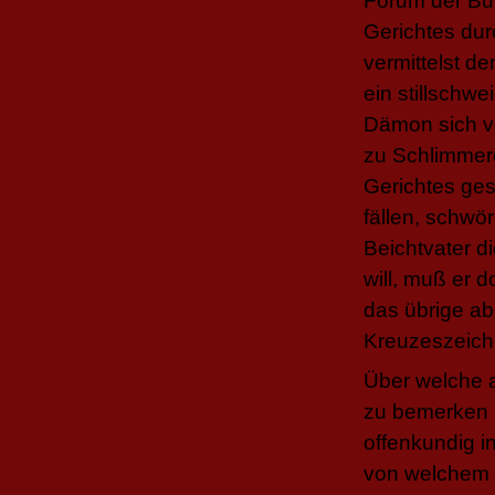
Forum der Bu
Gerichtes dur
vermittelst 
ein stillschw
Dämon sich ve
zu Schlimmer
Gerichtes ges
fällen, schw
Beichtvater d
will, muß er 
das übrige ab
Kreuzeszeich
Über welche 
zu bemerken i
offenkundig in
von welchem S