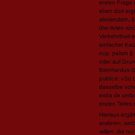
ersten Frage d
eben dort erg
abolendam, § 
drei Arten wir
Verkehrtheit e
einfacher Ketz
nup. palam § 
oder auf Gru
Bernhardus
G
publice: »So 
dasselbe sch
extra de verbo
ersten Teiles
Hieraus ergib
anderen, wel
willen, die n