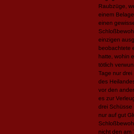
Raubzüge, we
einem Belager
einen gewiss
Schloßbewohne
einzigen aus
beobachtete 
hatte, wohin 
tötlich verwu
Tage nur drei 
des Heilandes
vor den ander
es zur Verleug
drei Schüsse 
nur auf gut G
Schloßbewohne
nicht den am 