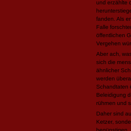
und erzählte 
herunterstieg
fanden. Als e
Falle forschte
öffentlichen 
Vergehen würd
Aber ach, was
sich die mens
ähnlicher Sc
werden überal
Schandtaten ö
Beleidigung d
rühmen und si
Daher sind au
Ketzer, sond
begünstigen, 