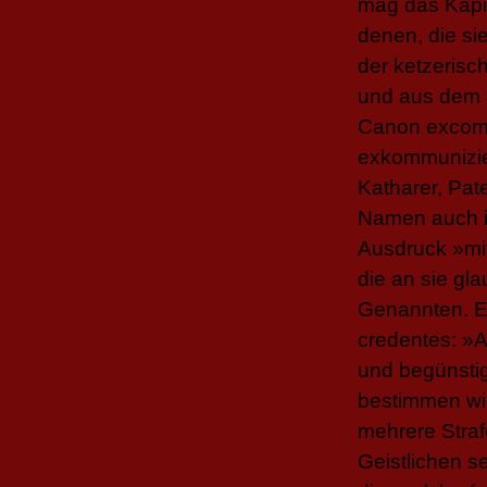
mag das Kapit
denen, die si
der ketzeris
und aus dem
Canon
excomm
exkommunizie
Katharer, Pat
Namen auch i
Ausdruck »mi
die an sie gl
Genannten. E
credentes: »A
und begünstig
bestimmen wir
mehrere Straf
Geistlichen s