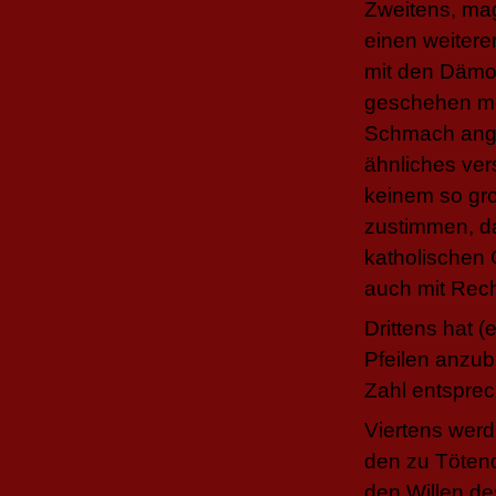
Zweitens, mag
einen weiteren
mit den Dämo
geschehen mö
Schmach anget
ähnliches ver
keinem so
gr
zustimmen, da
katholischen
auch mit Rech
Drittens hat (
Pfeilen anzub
Zahl entspre
Viertens wer
den zu Tötend
den Willen d