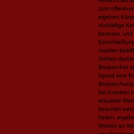
Hinsicht als 
zum offenkun
eigenen Körpe
rückfällige Ke
bereuen, und
Einschließung
zweiten betri
Sohlen darüb
Besprecher a
irgend eine K
Besprechunge
bei Kranken 
erlaubter We
beachtet werd
heilen, ergeb
Worten an Wa