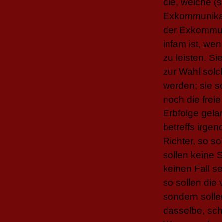
die, welche (
Exkommunikati
der Exkommun
infam ist, we
zu leisten. S
zur Wahl sol
werden; sie s
noch die frei
Erbfolge gela
betreffs irgen
Richter, so s
sollen keine 
keinen Fall s
so sollen die 
sondern soll
dasselbe, sch