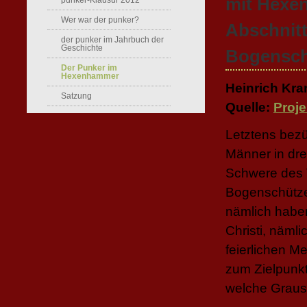
mit Hexen
punker-Klausur 2012
Wer war der punker?
Abschnitt
der punker im Jahrbuch der
Geschichte
Bogensch
Der Punker im
Hexenhammer
Heinrich Kra
Satzung
Quelle:
Proj
Letztens bezü
Männer in drei
Schwere des 
Bogenschütze
nämlich haben
Christi, näml
feierlichen M
zum Zielpunk
welche Graus