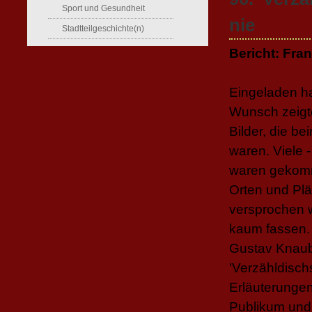
Sport und Gesundheit
nie
Stadtteilgeschichte(n)
Bericht: Fra
Eingeladen ha
Wunsch zeigt
Bilder, die b
waren. Viele 
waren gekomm
Orten und Plä
versprochen 
kaum fassen.
Gustav Knaube
'Verzähldischs
Erläuterunge
Publikum und