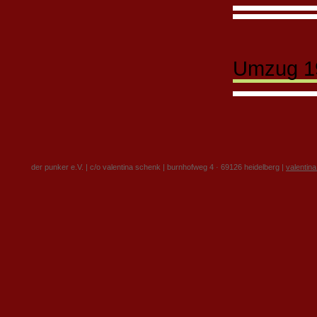
Umzug 1
der punker e.V. | c/o valentina schenk | burnhofweg 4 · 69126 heidelberg |
valentin