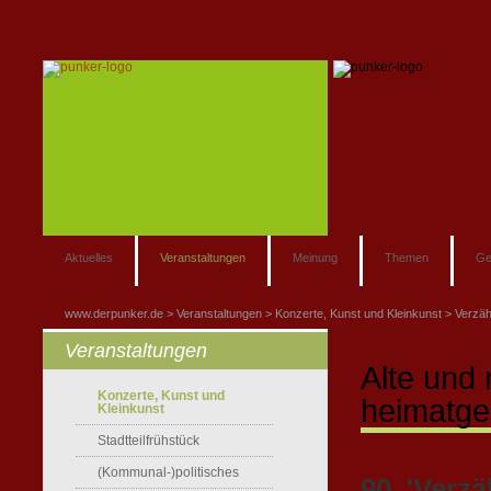
Aktuelles
Veranstaltungen
Meinung
Themen
Ge
www.derpunker.de
Veranstaltungen
Konzerte, Kunst und Kleinkunst
Verzäh
Veranstaltungen
Alte und 
Konzerte, Kunst und
heimatge
Kleinkunst
Stadtteilfrühstück
(Kommunal-)politisches
90. 'Verz