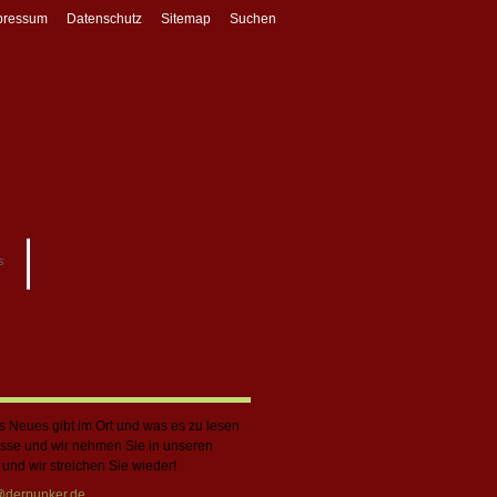
pressum
Datenschutz
Sitemap
Suchen
s
s Neues gibt im Ort und was es zu lesen
resse und wir nehmen Sie in unseren
 und wir streichen Sie wieder!
@derpunker.de
.