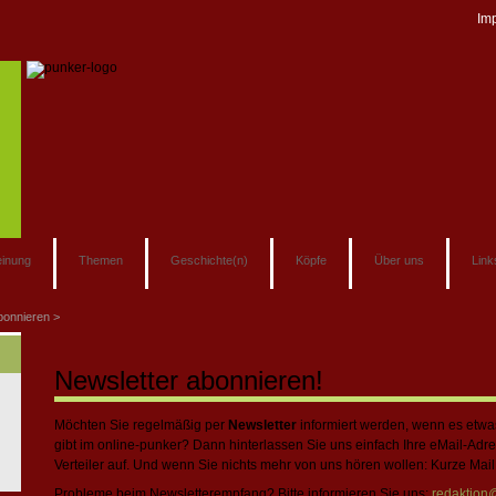
Im
inung
Themen
Geschichte(n)
Köpfe
Über uns
Link
bonnieren
Newsletter abonnieren!
Möchten Sie regelmäßig per
Newsletter
informiert werden, wenn es etwa
gibt im online-punker? Dann hinterlassen Sie uns einfach Ihre eMail-Ad
Verteiler auf. Und wenn Sie nichts mehr von uns hören wollen: Kurze Mail
Probleme beim Newsletterempfang? Bitte informieren Sie uns:
redaktion