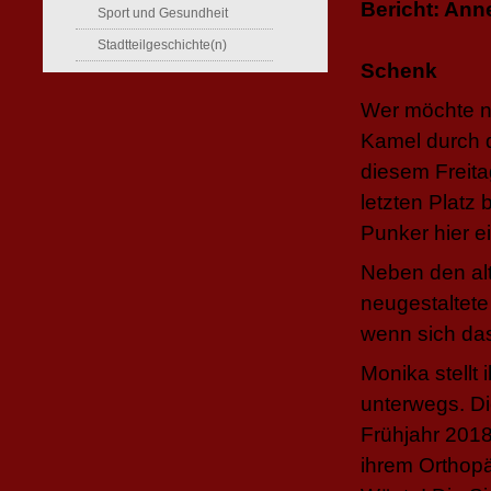
Bericht: Ann
Sport und Gesundheit
Bil
Stadtteilgeschichte(n)
Schenk
Wer möchte ni
Kamel durch d
diesem Freita
letzten Platz 
Punker hier e
Neben den alt
neugestaltete
wenn sich das
Monika stellt 
unterwegs. D
Frühjahr 2018
ihrem Orthopä