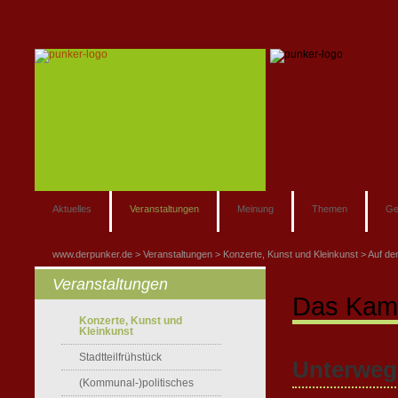
Aktuelles
Veranstaltungen
Meinung
Themen
Ge
www.derpunker.de
Veranstaltungen
Konzerte, Kunst und Kleinkunst
Auf de
Veranstaltungen
Das Kame
Konzerte, Kunst und
Kleinkunst
Stadtteilfrühstück
Unterwegs
(Kommunal-)politisches