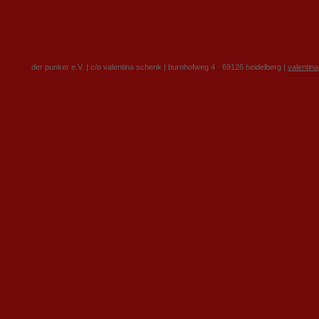
der punker e.V. | c/o valentina schenk | burnhofweg 4 · 69126 heidelberg |
valentin