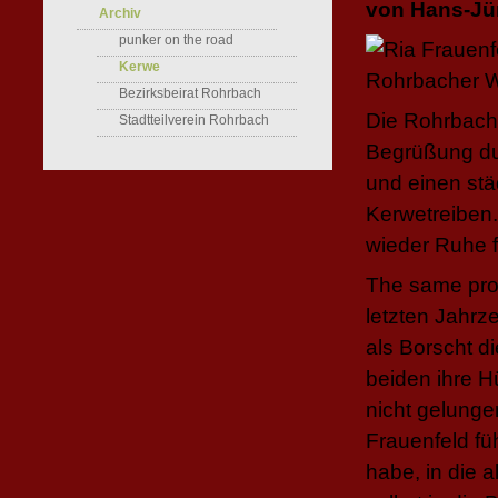
von Hans-Jü
Archiv
punker on the road
Kerwe
Bezirksbeirat Rohrbach
Die Rohrbach
Stadtteilverein Rohrbach
Begrüßung dur
und einen stä
Kerwetreiben.
wieder Ruhe f
The same proc
letzten Jahrz
als Borscht d
beiden ihre H
nicht gelunge
Frauenfeld fü
habe, in die a