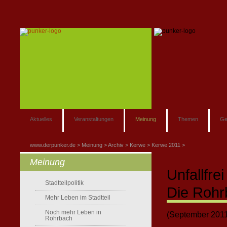
Aktuelles
Veranstaltungen
Meinung
Themen
Ge
www.derpunker.de
Meinung
Archiv
Kerwe
Kerwe 2011
Meinung
Unfallfrei
Stadtteilpolitik
Die Rohr
Mehr Leben im Stadtteil
Noch mehr Leben in
(September 201
Rohrbach