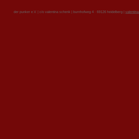
der punker e.V. | c/o valentina schenk | burnhofweg 4 · 69126 heidelberg |
valentin