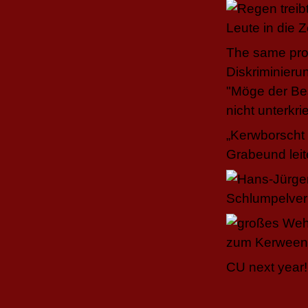
The same proc
Diskriminierun
"Möge der Bes
nicht unterkr
„Kerwborscht 
Grabeund lei
CU next year!