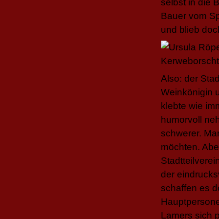
selbst in die
Bauer vom Sp
und blieb doc
Also: der Sta
Weinkönigin u
klebte wie im
humorvoll neh
schwerer. Man
möchten. Abe
Stadtteilvere
der eindrucks
schaffen es d
Hauptpersonen
Lamers sich pl