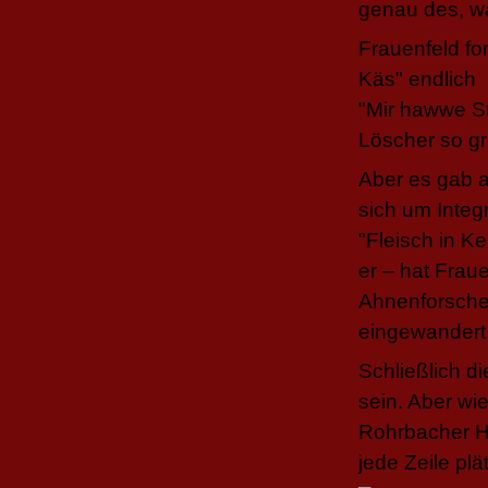
genau des, w
Frauenfeld fo
Käs" endlich 
"Mir hawwe S
Löscher so gr
Aber es gab 
sich um Integ
"Fleisch in K
er – hat Frau
Ahnenforscher
eingewandert 
Schließlich d
sein. Aber wi
Rohrbacher H
jede Zeile plä