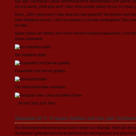
Gut, das Traumpaar Clauer (kommissarische Weinkönigin) und Gerner (am
16 und damit „2006 plus eins”. Aber ohne punker wären es nur 14 Paar
Eben: „2007 minus eins”! Aber wird uns das gedankt? Mit Nichten und Nef
beim Empfang und ein „nicht von punker zu punker weitergeben” des zwei
ein Mal ...
Dabei haben wir letztes Jahr schon keinen Fresskorb gewonnen. Und hät
Eines zumindest.
Der Nabakra spielt ...
Frauenfeld und Gerner gefällts
Der Alleinunterhalter animierte ...
... Alt und Jung zum Tanz.
Skandal N°7: Frauen helfen mit bei der Schlu
Die Schlumpelverbrennung war schon immer ein Skandal. Weshalb der pu
Schlumpel“ gefordert hat und eingehend die ideologischen und psychis