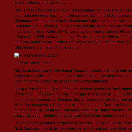
Eher i m Hintergrund: Der Borscht ...
Die Redd selbst spiegelte ein eher Ereignis armes Jahr wieder. Gut, das d
jedes Jahr eine neue Gasleitung. Der geneigte Zuhörer und die geneigte 
„Bachewwer”
heißen (sich im Bach suhlende Wildschweine), da sie sich
Badersatz gesuhlt hätten. Nun hat ja fast jeder ein Bad und ein Hallenba
noch einen offenen Rohrbach? Er wurde auf den wunderschönen
Ortspo
mit dem Satz „Fällt en Bauer doud vum Traktor, steht in de Näh bschimmt
gelte mit Sicherheit für Rohrbach nicht, da die vier Reaktoren zu weit weg 
Redd geschlichen haben? Hoffemermal!
Ein praktischer Porsche
Rohrbach Markt
war wieder einmal Thema von Knauber. Dass er kein be
zeigten bereits die Redden der letzten Jahre. Diesmal verstieg er sich ab
„Schlimmer, wie’s jetzt isch, kann’s nimmi werre.” Immerhin.
Bissig wurde Knauber wieder einmal bei seinem Kommentar zur
Bebauun
immer noch „Furukawa” oder, was mir ja sehr sympathisch ist, „Fuchs-Wa
ein besonders schmuckes Gebäude, das seit einiger Zeit den Baurand an
Marketingstrategie des „Concerto grosso” konterkariert. Da waren feinsin
denen es egal ist, wie ihr Werk von außen wirkt. In 40 Jahren sei das G
Bausünde wegen Baufälligkeit abgerissen. Wir werden sehen, was er bei
So weit, so gut wie immer. Vergallopiert hat sich Gustav Knauber mit sei
Nr. 5
. Mag ja sein, dass das Haus herunterkommt, mag also sein, dass Knaub