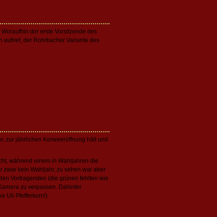
. Woraufhin der erste Vorsitzende des
 aufrief, der Rohrbacher Variante des
er, zur jährlichen Kerweeröffnung hält und
scht, während einem in Wahljahren die
ar zwar kein Wahljahr, zu sehen war aber
den Vortragenden (die grünen fehlten wie
r Kamera zu verpassen. Dahinter
Uli Pfefferkorn!).