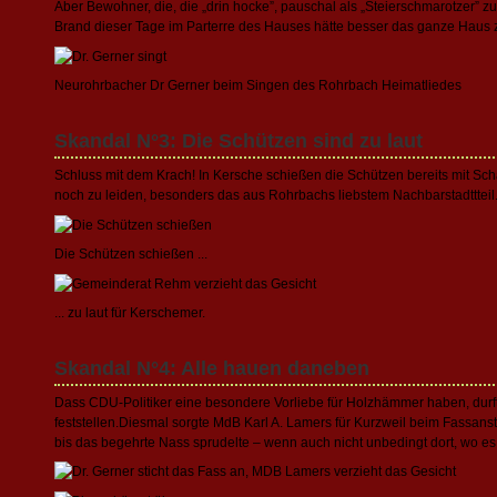
Aber Bewohner, die, die „drin hocke”, pauschal als „Steierschmarotzer” 
Brand dieser Tage im Parterre des Hauses hätte besser das ganze Haus zer
Neurohrbacher Dr Gerner beim Singen des Rohrbach Heimatliedes
Skandal N°3: Die Schützen sind zu laut
Schluss mit dem Krach! In Kersche schießen die Schützen bereits mit Sch
noch zu leiden, besonders das aus Rohrbachs liebstem Nachbarstadttteil
Die Schützen schießen ...
... zu laut für Kerschemer.
Skandal N°4: Alle hauen daneben
Dass CDU-Politiker eine besondere Vorliebe für Holzhämmer haben, durfte
feststellen.Diesmal sorgte MdB Karl A. Lamers für Kurzweil beim Fassanst
bis das begehrte Nass sprudelte – wenn auch nicht unbedingt dort, wo es 