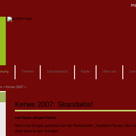
Im
inung
Themen
Geschichte(n)
Köpfe
Über uns
Link
we
Kerwe 2007
Kerwe 2007: Skandalös!
von Hans-Jürgen Fuchs
Man ist ja Einiges gewöhnt von der Rohrbacher „Traditions”kerwe. Aber d
doch alles in den Schatten ...