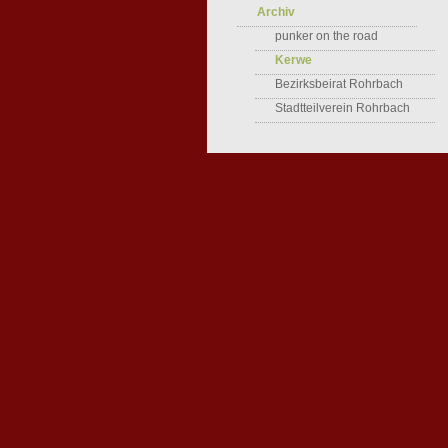
Archiv
punker on the road
Kerwe
Bezirksbeirat Rohrbach
Stadtteilverein Rohrbach