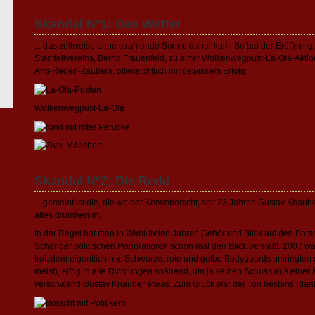
Skandal N°1: Das Wetter
... das zeitweise ohne strahlende Sonne daher kam. So bei der Eröffnung
Stadtteilvereins, Bernd Frauenfeld, zu einer Wolkenwegpust-La-Ola-Aktion
Anti-Regen-Zaubers, offensichtlich mit gewissem Erfolg.
Wolkenwegpust-La-Ola
Skandal N°2: Die Redd
... gemeint ist die, die wo der Kerweborscht, seit 23 Jahren Gustav Knaub
alles drumherum.
In der Regel hat man in Wahl-freien Jahren Gehör und Blick auf den Bor
Schar der politischen Honoratioren schon mal den Blick verstellt. 2007 w
trotzdem eigentlich nix. Schwarze, rote und gelbe Bodyguards umringten 
meist), eifrig in alle Richtungen spähend, um ja keinen Schuss aus eine
verschwand Gustav Knauber etwas. Zum Glück war der Ton bestens (danke 