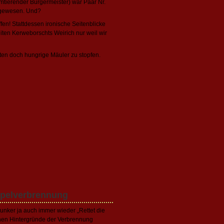
tierender Bürgermeister) war Paar Nr.
e gewesen. Und?
fen! Stattdessen ironische Seitenblicke
ten Kerweborschts Weirich nur weil wir
ten doch hungrige Mäuler zu stopfen.
mpelverbrennung
nker ja auch immer wieder „Rettet die
chen Hintergründe der Verbrennung