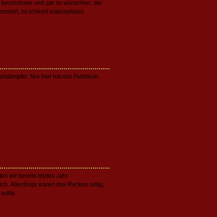
zu bezeichnen und gar zu wünschen, der
stört, ist schlicht inakzeptabel.
alldämpfer. Nur hier hat das Publikum
.
n wir bereits letztes Jahr
ich. Allerdings waren drei Recken nötig,
sollte.