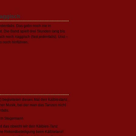
naggisch
denfalls. Das gabs noch nie in
t. Die Band spielt drei Stunden lang bis
h noch naggisch (fast jedenfalls). Und –
s noch hinführen.
begleiteten dieses Mal den Kälblestanz.
ner Musik, bei der man das Tanzen nicht
falls.
d das obwohl wir den Kälbles-Tanz
ine Rekordbeteiligung beim Kälbletanz!