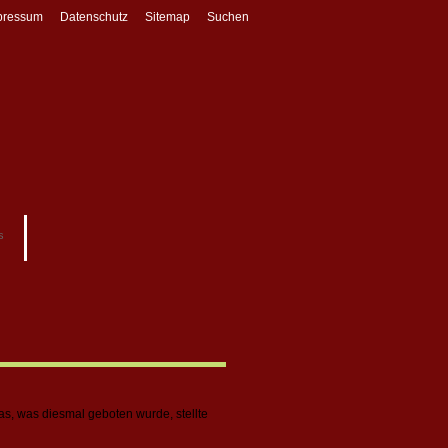
pressum
Datenschutz
Sitemap
Suchen
s
as, was diesmal geboten wurde, stellte