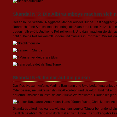
Skandal N°5: Die Albtraumboys machen sich 
Der absolute Skandal: Naggische Männer auf der Bühne. Fast naggisch je
Rohrbach: Eine Stretchlimousine bringt die Stars. Und keine Polizei komm
gegen halb zwölf. Und keine Polizei kommt. Und dann machen sie sich auc
richtig: Keine Polizei kommt! Sodom und Gomera in Rohrbach. Wo soll da
Skandal N°6: Immer auf die punker
Das Positive zum Anfang: Martina Baumann und Uwe Loda (»martinique«) 
Oder besser, sie umkreisen ihn mit Akkordeon und Saxofon. Und mit schö
dauernd umstellen musste, da alle Stücke Walzer waren. Glaube ich jeden
Skandalös allerdings war es, wie man uns punker-Tänzer behandelte! Un
deutlich belebten. Sind wird doch mal ehrlich: Ohne uns punker gäb’s ke