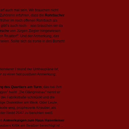
arf auch mal sein. Wir brauchen nicht
Zuhörerin erfuhren, dass die
Rohrbacher
 früher im noch offenen Rohrbach als
d gibt’s auch noch – was brauchen wir da
rsche
von Jürgen Ziegler hingewiesen
 en Reaktor!”. Und der Anmerkung, das
seien. Sollte sich da Ironie in des Borscht
sonderer Freund der Umbaupläne ist,
er zu einer fast positiven Anmerkung:
g des Quartiers am Turm
, das bei ihm
ggon” heißt. „De Gfängnisbau” nennt er
 der Fabrikstraße schmückt und die
nige Dialektiker am Werk. Oder Leute,
ebäude weg, prophezeite Knauber, als
 der Redd 2047 zu berichten weiß.
nen
Anmerkungen zum Haus Hasenleiser
ers Kritik am Besitzer berechtigt ist ...