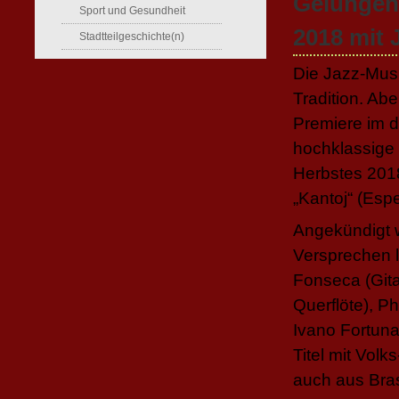
Gelungen
Sport und Gesundheit
2018 mit 
Stadtteilgeschichte(n)
Die Jazz-Musi
Tradition. Ab
Premiere im d
hochklassige
Herbstes 201
„Kantoj“ (Espe
Angekündigt 
Versprechen l
Fonseca (Gita
Querflöte), P
Ivano Fortuna
Titel mit Vol
auch aus Brasi