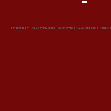
der punker e.V. | c/o valentina schenk | burnhofweg 4 · 69126 heidelberg |
valentin