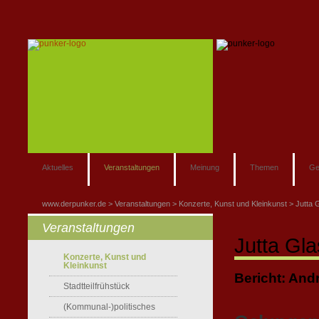
Aktuelles
Veranstaltungen
Meinung
Themen
Ge
www.derpunker.de
Veranstaltungen
Konzerte, Kunst und Kleinkunst
Jutta 
Veranstaltungen
Jutta Gla
Konzerte, Kunst und
Kleinkunst
Bericht: And
Stadtteilfrühstück
(Kommunal-)politisches