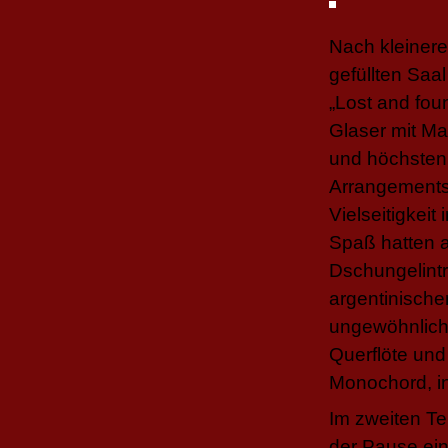
Nach kleinere
gefüllten Saa
„Lost and foun
Glaser mit Ma
und höchsten 
Arrangements,
Vielseitigkeit
Spaß hatten a
Dschungelintr
argentinischen
ungewöhnlich
Querflöte und 
Monochord, in
Im zweiten T
der Pause ein