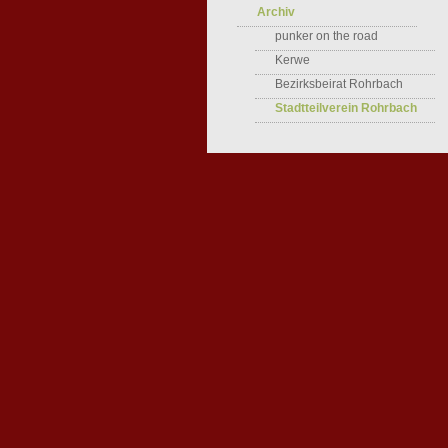
Archiv
punker on the road
Kerwe
Bezirksbeirat Rohrbach
Stadtteilverein Rohrbach