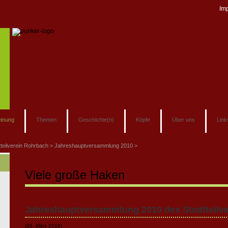
Im
inung
Themen
Geschichte(n)
Köpfe
Über uns
Link
tteilverein Rohrbach
Jahreshauptversammlung 2010
Viele große Haken
Jahreshauptversammlung 2010 des Stadtteilv
(26. März 2010)