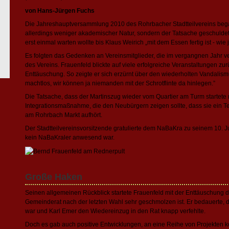
von Hans-Jürgen Fuchs
Die Jahreshauptversammlung 2010 des Rohrbacher Stadtteilvereins bega
allerdings weniger akademischer Natur, sondern der Tatsache geschuldet
erst einmal warten wollte bis Klaus Weirich „mit dem Essen fertig ist - wie 
Es folgten das Gedenken an Vereinsmitglieder, die im vergangnen Jahr ve
des Vereins. Frauenfeld blickte auf viele erfolgreiche Veranstaltungen zu
Enttäuschung. So zeigte er sich erzürnt über den wiederholten Vandalis
machtlos, wir können ja niemanden mit der Schrotflinte da hinlegen.”
Die Tatsache, dass der Martinszug wieder vom Quartier am Turm startete
Integrationsmaßnahme, die den Neubürgern zeigen sollte, dass sie ein T
am Rohrbach Markt aufhört.
Der Stadtteilvereinsvorsitzende gratulierte dem NaBaKra zu seinem 10. 
kein NaBaKraler anwesend war.
Große Haken
Seinen allgemeinen Rückblick startete Frauenfeld mit der Enttäuschung 
Gemeinderat nach der letzten Wahl sehr geschmolzen ist. Er bedauerte, 
war und Karl Emer den Wiedereinzug in den Rat knapp verfehlte.
Doch es gab auch positive Entwicklungen, an eine Reihe von Projekten