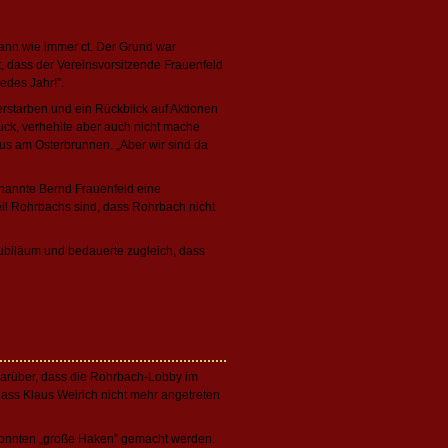
nn wie immer ct. Der Grund war
, dass der Vereinsvorsitzende Frauenfeld
jedes Jahr!”.
rstarben und ein Rückblick auf Aktionen
rück, verhehlte aber auch nicht mache
mus am Osterbrunnen. „Aber wir sind da
 nannte Bernd Frauenfeld eine
eil Rohrbachs sind, dass Rohrbach nicht
Jubiläum und bedauerte zugleich, dass
darüber, dass die Rohrbach-Lobby im
dass Klaus Weirich nicht mehr angetreten
 konnten „große Haken” gemacht werden.