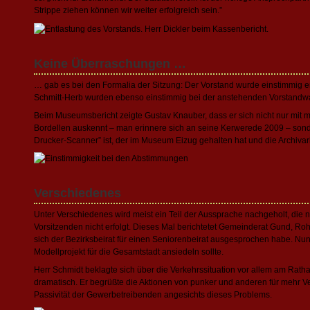
Strippe ziehen können wir weiter erfolgreich sein.”
Keine Überraschungen …
… gab es bei den Formalia der Sitzung: Der Vorstand wurde einstimmig e
Schmitt-Herb wurden ebenso einstimmig bei der anstehenden Vorstandwa
Beim Museumsbericht zeigte Gustav Knauber, dass er sich nicht nur mit m
Bordellen auskennt – man erinnere sich an seine Kerwerede 2009 – sond
Drucker-Scanner” ist, der im Museum Eizug gehalten hat und die Archivarb
Verschiedenes
Unter Verschiedenes wird meist ein Teil der Aussprache nachgeholt, die
Vorsitzenden nicht erfolgt. Dieses Mal berichtetet Gemeinderat Gund, Rohr
sich der Bezirksbeirat für einen Seniorenbeirat ausgesprochen habe. Nu
Modellprojekt für die Gesamtstadt ansiedeln sollte.
Herr Schmidt beklagte sich über die Verkehrssituation vor allem am Rath
dramatisch. Er begrüßte die Aktionen von punker und anderen für mehr Ve
Passivität der Gewerbetreibenden angesichts dieses Problems.