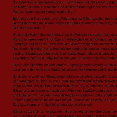
So ist die Nordrampe zum Glück vom Tisch. Frauenfeld zeigte sich „froh 
die Rampe keinen Sinn macht”. Und auch den Boxbergtunnel scheint es d
Projekt: „Wenn das die Metropolregion ist …”.
Ebenfalls vom Tisch scheinen die Kürzungen der Öffnungszeiten des Hase
Bernd Frauenfeld, mal wieder einen alten Fehler wiederholt: Das war „Pu
Betroffenen zu reden.”
Viele große Haken also an Projekte, die die Welt nicht brauchte. Aber es
Projekt zu vermelden: Der Umbau am Rohrbach Markt ist vollendet und ge
allerdings über den Schlussakkord: Die Gewerbetreibenden wollten sich n
Bauarbeiten beteiligen und Stadtteilverein und punker mussten auch noc
sang- und klanglos eröffnet wird. Man merkte Frauenfeld die Enttäuschung
Gewerbetreibenden auf den Topf setzen, aber drücken müssen sie selber …
Keine Haken konnten an viele andere Projekte gemacht werden. Nach wi
vor allem in der Karlsruher Straße, es gibt kein Verkehrskonzept für das B
Schließlich wandte sich Bernd Frauenfeld einem weiteren aktuellen Disk
Sanierungsgebiet. Dabei sparte er den Hauptkonfliktpunkt sinnvolerweise
halbe Stunde über die Bach diskutieren hören” und wandte sich unumst
Gässchen 1 zu. Dieses soll nach dem Willen von Stadtteilverein und punke
und Initiativen werden, kleine Ausstellungen ermöglichen und als Café b
dienen. Eine gute Sache sein das, meinte Frauenfeld und verwies auf ein
Stadt das Interesse im Stadtteil singnalisiert werden soll.
Kritisch setzte sich der Vorsitzende mit der „fortwährenden Gründung imme
sei „nicht für zielführend. Der Stadtteilverein ist der richtige Ansprechp