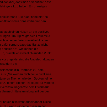
und dankbar, dass man erkannt hat, dass
ahingerafft zu haben. Ein grausiges
nleiserbads. Die Stadt habe hier, so
rer Aktionismus ohne vorher mit den
 gab auch einen Haken an ein positives
lungen. Traurig zeigte sich Frauenfeld
icht an einer Feier zum Abschlus der
h dafür sorgen, dass das Ganze nicht
 deutlich an: „Wir können die
”, brachte er es bildlich auf den Punkt.
e vor ungelöst sind die Ampelschaltungen
osseldorn etc..
ussionspunkt in Rohrbach zu, dem
 aus: „Sie werden mich heute nicht eine
ritteneren Themen wie dem Seckenheimer
r zu einem kleinen Treffpunkt für Vereine
ei Veranstaltungen wie dem Ostermarkt
e Unterschriftensammlung, mit der der
r neuer Initiativen” auseinander. Diese
artner. Nur wenn wir gemeinsam an der