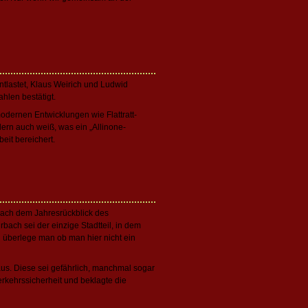
ntlastet, Klaus Weirich und Ludwid
hlen bestätigt.
odernen Entwicklungen wie Flattratt-
ern auch weiß, was ein „Allinone-
eit bereichert.
 nach dem Jahresrückblick des
bach sei der einzige Stadtteil, in dem
n überlege man ob man hier nicht ein
aus. Diese sei gefährlich, manchmal sogar
rkehrssicherheit und beklagte die