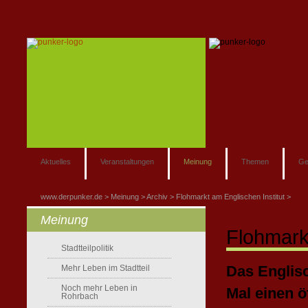
Aktuelles
Veranstaltungen
Meinung
Themen
Ge
www.derpunker.de
Meinung
Archiv
Flohmarkt am Englischen Institut
Meinung
Flohmarkt
Stadtteilpolitik
Das Englisc
Mehr Leben im Stadtteil
Noch mehr Leben in
Mal einen ö
Rohrbach