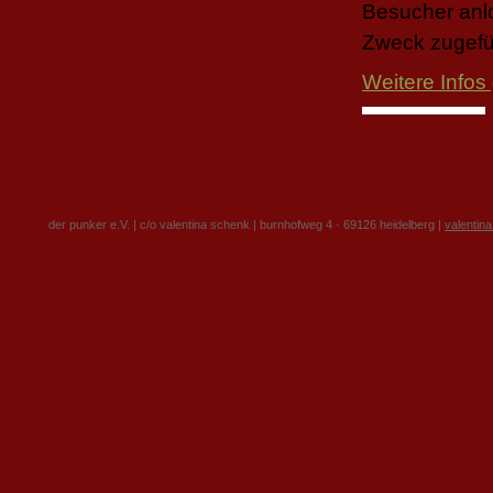
Besucher anl
Zweck zugefü
Weitere Infos
der punker e.V. | c/o valentina schenk | burnhofweg 4 · 69126 heidelberg |
valentin