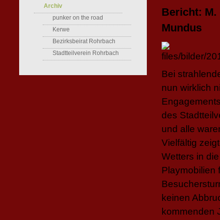
Archiv
Bericht: M.
punker on the road
Mundus
Kerwe
Bezirksbeirat Rohrbach
Stadtteilverein Rohrbach
Bei strahlen
nun wirklich 
Engagements v
des Stadtteil
und alle ware
Vielfältig ze
Wetters in di
Playmobilien 
Besuchersturm
keinen Abbruc
kommenden Ja