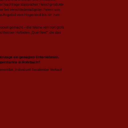
er Nachfrage klassischer Fleischprodukte
er bei verschiedenartigsten Feiern von
das Angebot vom Fingerfood bis hin zum
uckel gemacht – die Weine von dort gibts
rchheimer Hofladen „QuerBeet”, die das
heutzutage ein gewagtes Unternehmen.
upermärkte in Rohrbach?
ensmittel, individuell beratender Verkauf