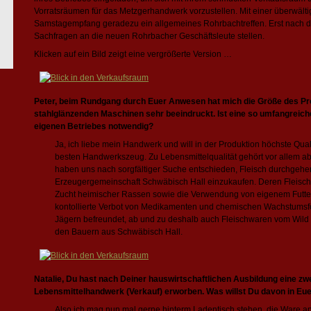
Vorratsräumen für das Metzgerhandwerk vorzustellen. Mit einer überwäl
Samstagempfang geradezu ein allgemeines Rohrbachtreffen. Erst nach di
Sachfragen an die neuen Rohrbacher Geschäftsleute stellen.
Klicken auf ein Bild zeigt eine vergrößerte Version …
Peter, beim Rundgang durch Euer Anwesen hat mich die Größe des Pr
stahlglänzenden Maschinen sehr beeindruckt. Ist eine so umfangreiche
eigenen Betriebes notwendig?
Ja, ich liebe mein Handwerk und will in der Produktion höchste Qual
besten Handwerkszeug. Zu Lebensmittelqualität gehört vor allem ab
haben uns nach sorgfältiger Suche entschieden, Fleisch durchgehe
Erzeugergemeinschaft Schwäbisch Hall einzukaufen. Deren Fleisch 
Zucht heimischer Rassen sowie die Verwendung von eigenem Futter 
kontollierte Verbot von Medikamenten und chemischen Wachstumsför
Jägern befreundet, ab und zu deshalb auch Fleischwaren vom Wild 
den Bauern aus Schwäbisch Hall.
Natalie, Du hast nach Deiner hauswirtschaftlichen Ausbildung eine zwe
Lebensmittelhandwerk (Verkauf) erworben. Was willst Du davon in Eu
Also ich mag nun mal gerne hinterm Ladentisch stehen, die Ware a