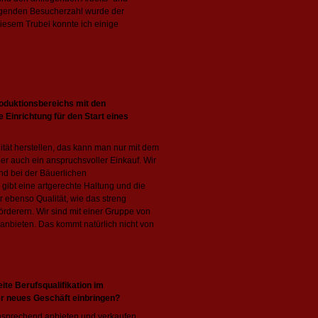
tigenden Besucherzahl wurde der
esem Trubel konnte ich einige
oduktionsbereichs mit den
 Einrichtung für den Start eines
ität herstellen, das kann man nur mit dem
er auch ein anspruchsvoller Einkauf. Wir
nd bei der Bäuerlichen
gibt eine artgerechte Haltung und die
ebenso Qualität, wie das streng
derern. Wir sind mit einer Gruppe von
anbieten. Das kommt natürlich nicht von
ite Berufsqualifikation im
er neues Geschäft einbringen?
nsprechend anbieten und verkaufen.