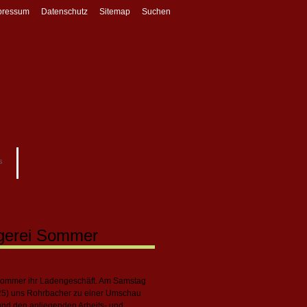
pressum
Datenschutz
Sitemap
Suchen
s
zgerei Sommer
i Sommer ihr Ladengeschäft. Am Samstag
(25) uns Rohrbacher zu einer Umschau
und den anliegenden Arbeits- und