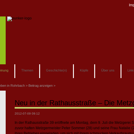
Im
inung
Themen
Geschichte(n)
Köpfe
Über uns
Link
eben in Rohrbach
Beitrag anzeigen
Neu in der Rathausstraße – Die Met
2012-07-09 09:12
In der Rathausstraße 39 eröffnete am Montag, dem 9. Juli die Metzgere
zuvor hatten Metzgermeister Peter Sommer (28) und seine Frau Natalie 
ihres Betriebes eingeladen, um sich mit ihrem schmucken Verkaufsraum 