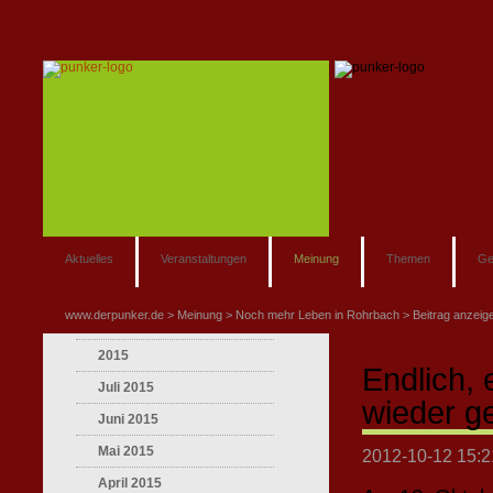
Aktuelles
Veranstaltungen
Meinung
Themen
Ge
www.derpunker.de
Meinung
Noch mehr Leben in Rohrbach
Beitrag anzeig
2015
Endlich, 
Juli 2015
wieder ge
Juni 2015
Mai 2015
2012-10-12 15:2
April 2015