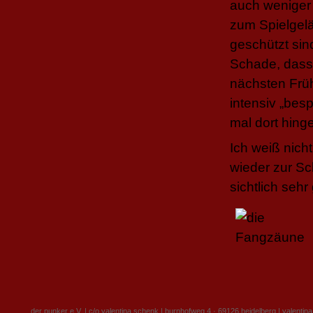
auch weniger 
zum Spielgelä
geschützt sin
Schade, dass 
nächsten Früh
intensiv „bes
mal dort hin
Ich weiß nich
wieder zur Sc
sichtlich seh
der punker e.V. | c/o valentina schenk | burnhofweg 4 · 69126 heidelberg |
valentin