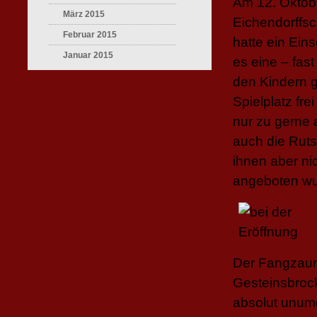
Am 12. Oktob
März 2015
Eichendorffsc
Februar 2015
hatte ein Ei
Januar 2015
es eine – fast
den Kindern 
Spielplatz fr
nur zu gerne 
auch die Rut
ihnen aber ni
angeboten wur
Der Fangzaun 
Gesteinsbroc
absolut unumg