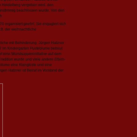
n Heidelberg vergeben wird, den
instimmig beschlossen wurde. Von den
h.
70 organisiert geehrt. Sie engagiert sich
B. der weihnachtliche
ndliche mit Behinderung. Jürgen Hatzner
97 im Kindergarten Pusteblume betreut
ief eine Wurstsuppeninitiative auf dem
adition wurde und viele andere Eltern-
eblume eine Klangkiste und eine
rgen Hatzner ist Beirat im Vorstand der