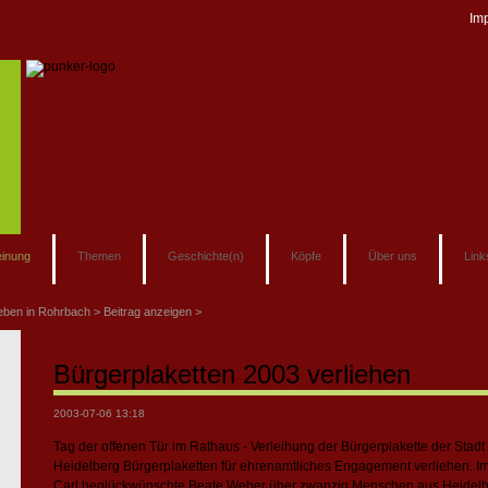
Im
inung
Themen
Geschichte(n)
Köpfe
Über uns
Link
eben in Rohrbach
Beitrag anzeigen
Bürgerplaketten 2003 verliehen
2003-07-06 13:18
Tag der offenen Tür im Rathaus - Verleihung der Bürgerplakette der Stad
Heidelberg Bürgerplaketten für ehrenamtliches Engagement verliehen. Im 
Carl beglückwünschte Beate Weber über zwanzig Menschen aus Heidelber