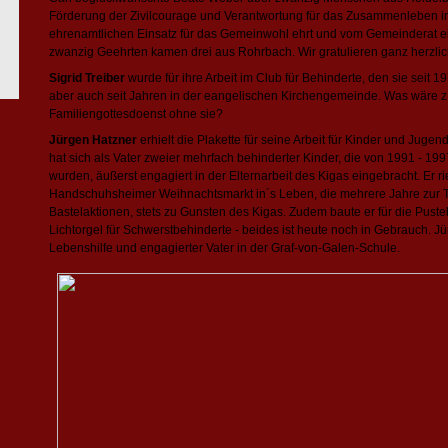
Förderung der Zivilcourage und Verantwortung für das Zusammenleben i
ehrenamtlichen Einsatz für das Gemeinwohl ehrt und vom Gemeinderat e
zwanzig Geehrten kamen drei aus Rohrbach. Wir gratulieren ganz herzlic
Sigrid Treiber
wurde für ihre Arbeit im Club für Behinderte, den sie seit 19
aber auch seit Jahren in der eangelischen Kirchengemeinde. Was wäre z.
Familiengottesdoenst ohne sie?
Jürgen Hatzner
erhielt die Plakette für seine Arbeit für Kinder und Juge
hat sich als Vater zweier mehrfach behinderter Kinder, die von 1991 - 19
wurden, äußerst engagiert in der Elternarbeit des Kigas eingebracht. Er r
Handschuhsheimer Weihnachtsmarkt in´s Leben, die mehrere Jahre zur Tr
Bastelaktionen, stets zu Gunsten des Kigas. Zudem baute er für die Pust
Lichtorgel für Schwerstbehinderte - beides ist heute noch in Gebrauch. Jü
Lebenshilfe und engagierter Vater in der Graf-von-Galen-Schule.