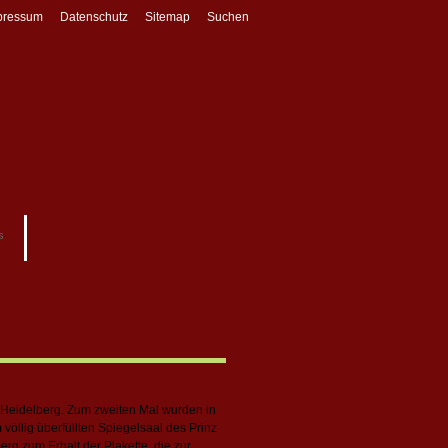
pressum
Datenschutz
Sitemap
Suchen
s
t Heidelberg. Zum zweiten Mal wurden in
völlig überfüllten Spiegelsaal des Prinz
g zum Erhalt der Plakette, die zur