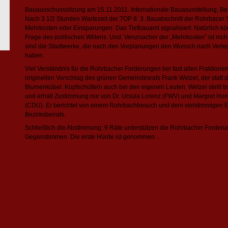
Bauausschusssitzung am 15.11.2011. Internationale Bauasusstellung, B
Nach 3 1/2 Stunden Wartezeit der TOP 8: 3. Bauabschnitt der Rohrbacer 
Mehrkosten oder Einsparungen. Das Tiefbauamt signalisiert: Natürlich k
Frage des politischen Willens. Und: Verursacher der „Mehrkosten” ist ni
sind die Stadtwerke, die nach den Vorplanungen den Wunsch nach Verl
haben.
Viel Verständnis für die Rohrbacher Forderungen bei fast allen Fraktione
originellen Vorschlag des grünen Gemeindesrats Frank Wetzel, der statt d
Blumenkübel. Kopfschütteln auch bei den eigenen Leuten. Wetzel stellt 
und erhält Zustimmung nur von Dr. Ursula Lorenz (FWV) und Margret Hom
(CDU). Er berichtet von einem Rohrbachbesuch und dem vielstimmigen E
Bezirksbeirats.
Schließlich die Abstimmung: 9 Räte unterstützen die Rohrbacher Forderun
Gegenstimmen. Die erste Hürde ist genommen …