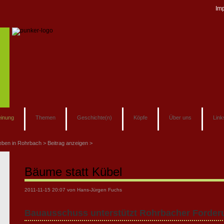
Im
inung
Themen
Geschichte(n)
Köpfe
Über uns
Link
eben in Rohrbach
Beitrag anzeigen
Bäume statt Kübel
2011-11-15 20:07
von Hans-Jürgen Fuchs
Bauausschuss unterstützt Rohrbacher Forde