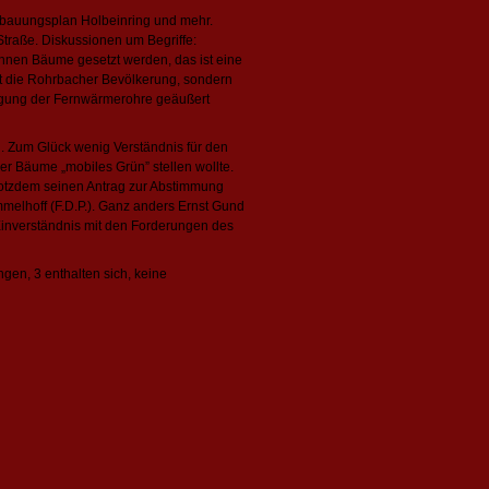
ebauungsplan Holbeinring und mehr.
Straße. Diskussionen um Begriffe:
önnen Bäume gesetzt werden, das ist eine
cht die Rohrbacher Bevölkerung, sondern
egung der Fernwärmerohre geäußert
n. Zum Glück wenig Verständnis für den
er Bäume „mobiles Grün” stellen wollte.
trotzdem seinen Antrag zur Abstimmung
melhoff (F.D.P.). Ganz anders Ernst Gund
inverständnis mit den Forderungen des
gen, 3 enthalten sich, keine