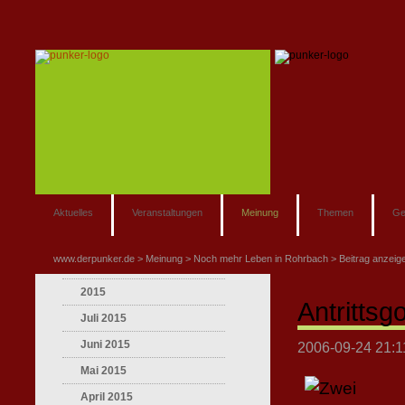
Aktuelles
Veranstaltungen
Meinung
Themen
Ge
www.derpunker.de
Meinung
Noch mehr Leben in Rohrbach
Beitrag anzeig
2015
Antritts
Juli 2015
Juni 2015
2006-09-24 21:1
Mai 2015
April 2015