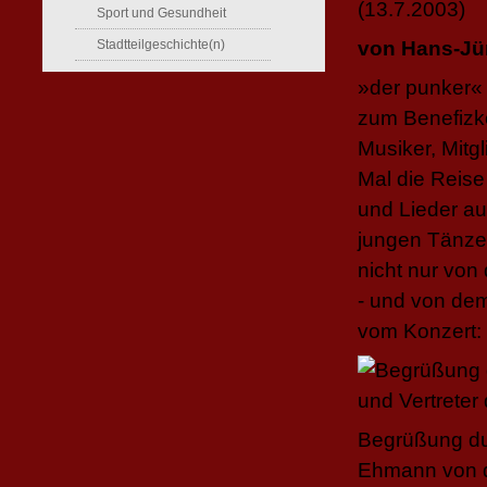
(13.7.2003)
Sport und Gesundheit
Stadtteilgeschichte(n)
von Hans-Jü
»der punker« 
zum Benefizko
Musiker, Mitg
Mal die Reise
und Lieder au
jungen Tänzer
nicht nur von
- und von dem
vom Konzert:
Begrüßung du
Ehmann von d