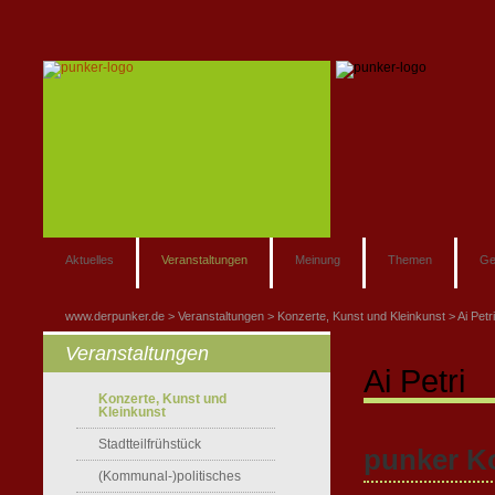
Aktuelles
Veranstaltungen
Meinung
Themen
Ge
www.derpunker.de
Veranstaltungen
Konzerte, Kunst und Kleinkunst
Ai Petr
Veranstaltungen
Ai Petri
Konzerte, Kunst und
Kleinkunst
Stadtteilfrühstück
punker Ko
(Kommunal-)politisches