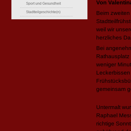
Von Valenti
Sport und Gesundheit
Stadtteilgeschichte(n)
Beim zweiten
Stadtteilfrühs
weil wir unse
herzliches D
Bei angenehm
Rathausplatz
weniger Minut
Leckerbissen 
Frühstücksbü
gemeinsam g
Untermalt wur
Raphael Mess
richtige Son