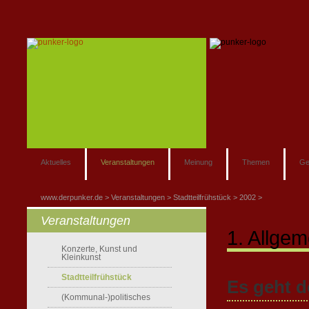
Aktuelles
Veranstaltungen
Meinung
Themen
Ge
www.derpunker.de
Veranstaltungen
Stadtteilfrühstück
2002
Veranstaltungen
1. Allgem
Konzerte, Kunst und
Kleinkunst
Stadtteilfrühstück
Es geht d
(Kommunal-)politisches