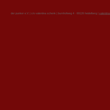
der punker e.V. | c/o valentina schenk | burnhofweg 4 · 69126 heidelberg |
valentin