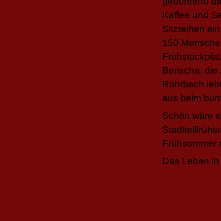
gebührend daf
Kaffee und Se
Sitzreihen ei
150 Menschen
Frühstückplatz
Berischa, die 
Rohrbach lebt
aus beim bunt
Schön wäre e
Stadtteilfrüh
Frühsommer nä
Das Leben in