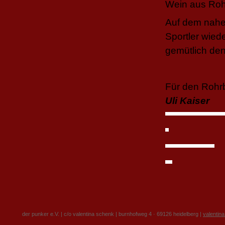
Wein aus Roh
Auf dem nahe
Sportler wied
gemütlich den
Für den Rohrb
Uli Kaiser
der punker e.V. | c/o valentina schenk | burnhofweg 4 · 69126 heidelberg |
valentin