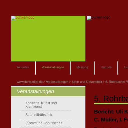
Aktuelles
Veranstaltungen
Meinung
Themen
Ge
www.derpunker.de
Veranstaltungen
Sport und Gesundheit
6. Rohrbacher W
Veranstaltungen
5. Rohrb
Konzerte, Kunst und
Kleinkunst
Bericht: Uli 
Stadtteilfrühstück
C. Müller, I
(Kommunal-)politisches