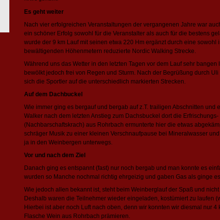
Es geht weiter
Nach vier erfolgreichen Veranstaltungen der vergangenen Jahre war auc
ein schöner Erfolg sowohl für die Veranstalter als auch für die bestens g
wurde der 9 km Lauf mit seinen etwa 220 Hm ergänzt durch eine sowohl i
bewältigenden Höhenmetern reduzierte Nordic Walking Strecke.
Während uns das Wetter in den letzten Tagen vor dem Lauf sehr bangen 
bewölkt jedoch frei von Regen und Sturm. Nach der Begrüßung durch Uli
sich die Sportler auf die unterschiedlich markierten Strecken.
Auf dem Dachbuckel
Wie immer ging es bergauf und bergab auf z.T. trailigen Abschnitten und 
Walker nach dem letzten Anstieg zum Dachsbuckel dort die Erfrischungs-
(Nachbarschaftskrach) aus Rohrbach ermunterte hier die etwas abgekämp
schräger Musik zu einer kleinen Verschnaufpause bei Mineralwasser und 
ja in den Weinbergen unterwegs.
Vor und nach dem Ziel
Danach ging es entspannt (fast) nur noch bergab und man konnte es einfa
wurden so Manche nochmal richtig ehrgeizig und gaben Gas als ginge es 
Wie jedoch allen bekannt ist, steht beim Weinberglauf der Spaß und nicht 
Deshalb waren die Teilnehmer wieder eingeladen, kostümiert zu laufen (
Hierbei ist aber noch Luft nach oben, denn wir konnten wir diesmal nur 4
Flasche Wein aus Rohrbach prämieren.