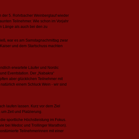
h der 5. Rohrbacher Weinberglauf wieder
elaunten Teilnehmer. Wie schon im Vorjahr
n Länge als auch bei den zu
ließ, war es am Samstagnachmittag zwar
 Kaiser und dem Startschuss machten
endlich erwartete Läufer und Nordic
 und Eventstation. Der „Nabakra“
ften aber glücklichen Teilnehmer mit
natürlich einem Schluck Wein - wir sind
ch laufen lassen. Kurz vor dem Ziel
um Zeit und Platzierung.
die sportliche Höchstleistung im Fokus.
wie bei Medoc und Trollinger Marathon).
 kostümierte Teilnehmerinnen mit einer