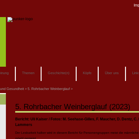
Im
inung
Themen
Geschichte(n)
Köpfe
Über uns
Link
 und Gesundheit
5. Rohrbacher Weinberglauf
5. Rohrbacher Weinberglauf (2023)
Bericht: Uli Kaiser / Fotos: M. Seehase-Gilles, F. Maucher, D. Dentz, C. 
Lammers
Der Lesbarkeit halber wird in diesem Bericht für Personengruppen meist die männliche 
m/w/d gemeint.