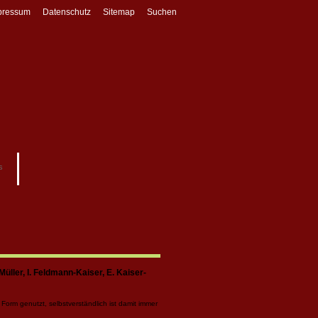
pressum
Datenschutz
Sitemap
Suchen
s
Müller, I. Feldmann-Kaiser, E. Kaiser-
Form genutzt, selbstverständlich ist damit immer