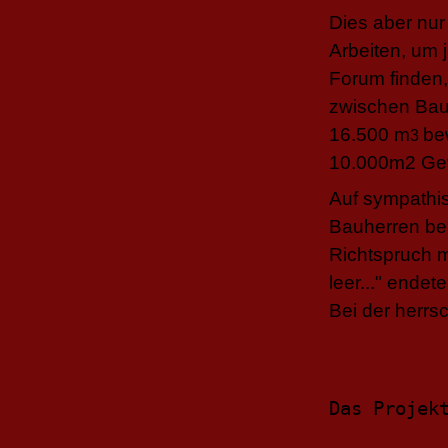
Dies aber nu
Arbeiten, um
Forum finden,
zwischen Baut
16.500 m
be
3
10.000m2 Gew
Auf sympathi
Bauherren bei
Richtspruch mi
leer..." endet
Bei der herrs
Das Projek