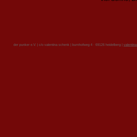
der punker e.V. | c/o valentina schenk | burnhofweg 4 · 69126 heidelberg |
valentin