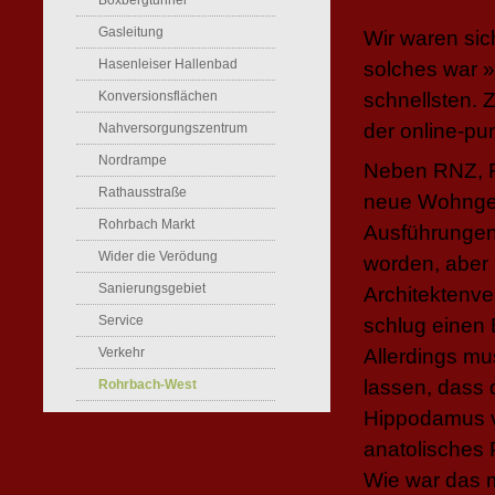
Boxbergtunnel
Gasleitung
Wir waren sic
Hasenleiser Hallenbad
solches war »
Konversionsflächen
schnellsten. 
der online-pun
Nahversorgungszentrum
Nordrampe
Neben RNZ, R
Rathausstraße
neue Wohngebi
Rohrbach Markt
Ausführungen 
Wider die Verödung
worden, aber n
Sanierungsgebiet
Architektenve
Service
schlug einen 
Verkehr
Allerdings mu
lassen, dass 
Rohrbach-West
Hippodamus vo
anatolisches P
Wie war das m