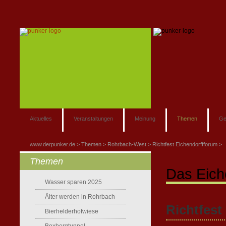
Aktuelles
Veranstaltungen
Meinung
Themen
Ge
www.derpunker.de
Themen
Rohrbach-West
Richtfest Eichendorffforum
Themen
Das Eich
Wasser sparen 2025
Älter werden in Rohrbach
Richtfest
Bierhelderhofwiese