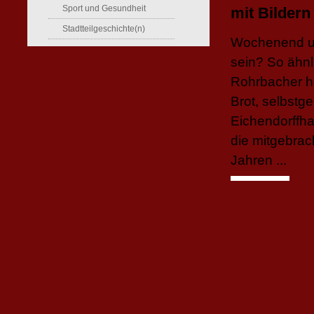
Sport und Gesundheit
mit Bilder
Stadtteilgeschichte(n)
Wochenend un
sein? So ähnl
Rohrbacher ha
Brot, selbstge
Eichendorffha
die mitgebrac
Jahren ...