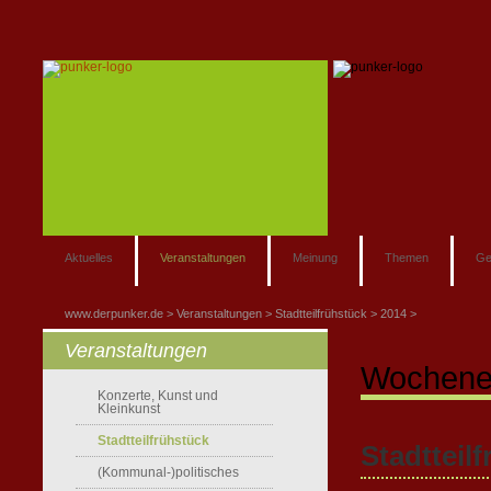
Aktuelles
Veranstaltungen
Meinung
Themen
Ge
www.derpunker.de
Veranstaltungen
Stadtteilfrühstück
2014
Veranstaltungen
Wochene
Konzerte, Kunst und
Kleinkunst
Stadtteilfrühstück
Stadtteil
(Kommunal-)politisches