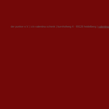
der punker e.V. | c/o valentina schenk | burnhofweg 4 · 69126 heidelberg |
valentin