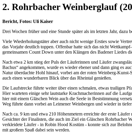
2. Rohrbacher Weinberglauf (20
Bericht, Fotos: Uli Kaiser
Drei Wochen früher und eine Stunde später als im letzten Jahr, daz
Viele Wiederholungstäter aber auch nicht wenige Ersties sowie Vertr
das Vorjahr deutlich toppen. Offenbar hatte sich das nicht Wettkamp
gemeinsamen Count Down unter den Klängen des Badener Liedes die
Nach etwa 2 km stieg der Puls der Läuferinnen und Läufer zwangsläu
Bachus“ angekommen, wurde es wieder ebener und dann ging es auch s
Natur überdachte Hohl hinauf, vorbei am der roten Weinberg-Kunst-
auch einen wunderbaren Blick über das Rheintal genießen.
Die Laufstrecke führte weiter über einen schmalen, etwas trailigen 
Hier warteten einige sehr lautstarke Krachmacherinnen auf die Laufg
hier mit einem Gläschen Wein auch die Seele in Beststimmung versetzt
Weg führte dann vorbei an Leimener Weinbergen und wieder in tiefe
Nach ca. 9 km und etwa 210 Höhenmetern erreichte der erste Läufer n
Gesichter der Finalisten, die auch im Ziel ein Gläschen Rohrbacher 
verkleidete Läufer - in Robin Hood Kostüm - konnte sich zur Belohnu
mit großem Spaß dabei sein werden.