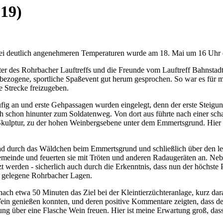
19)
u bei deutlich angenehmeren Temperaturen wurde am 18. Mai um 16 Uhr
eter des Rohrbacher Lauftreffs und die Freunde vom Lauftreff Bahnstad
f-bezogene, sportliche Spaßevent gut herum gesprochen. So war es für 
 Strecke freizugeben.
fig an und erste Gehpassagen wurden eingelegt, denn der erste Steigu
chon hinunter zum Soldatenweg. Von dort aus führte nach einer schar
Skulptur, zu der hohen Weinbergsebene unter dem Emmertsgrund. Hier 
Pfad durch das Wäldchen beim Emmertsgrund und schließlich über den le
emeinde und feuerten sie mit Tröten und anderen Radaugeräten an. Neb
 werden - sicherlich auch durch die Erkenntnis, dass nun der höchste P
r gelegene Rohrbacher Lagen.
ach etwa 50 Minuten das Ziel bei der Kleintierzüchteranlage, kurz dar
Wein genießen konnten, und deren positive Kommentare zeigten, dass der
ng über eine Flasche Wein freuen. Hier ist meine Erwartung groß, dass