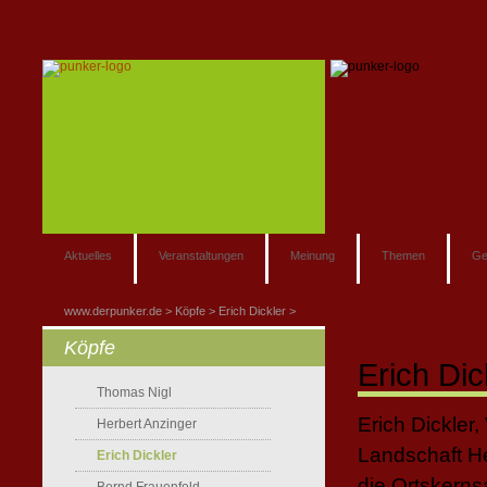
Aktuelles
Veranstaltungen
Meinung
Themen
Ge
www.derpunker.de
Köpfe
Erich Dickler
Köpfe
Erich Dick
Thomas Nigl
Erich Dickler
Herbert Anzinger
Landschaft He
Erich Dickler
die Ortskerns