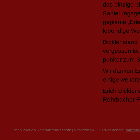
das einzige b
Sanierungsgeb
geplante „Erl
lebendige Wei
Dickler stand
vergessen ist
punker zum S
Wir danken Er
einige weiter
Erich Dickler
Rohrbacher F
der punker e.V. | c/o valentina schenk | burnhofweg 4 · 69126 heidelberg |
valentin