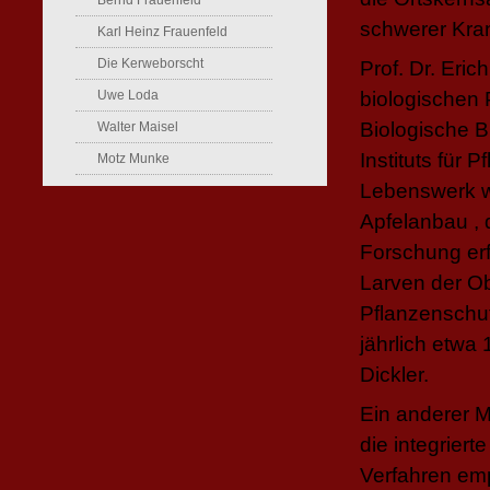
Bernd Frauenfeld
schwerer Kran
Karl Heinz Frauenfeld
Die Kerweborscht
Prof. Dr. Eric
Uwe Loda
biologischen 
Biologische B
Walter Maisel
Instituts für
Motz Munke
Lebenswerk w
Apfelanbau ,
Forschung erf
Larven der Ob
Pflanzenschut
jährlich etwa 
Dickler.
Ein anderer Me
die integrier
Verfahren emp