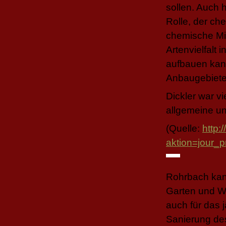
sollen. Auch 
Rolle, der ch
chemische Mit
Artenvielfalt 
aufbauen kann
Anbaugebiete
Dickler war v
allgemeine u
(Quelle:
http:
aktion=jour
Rohrbach kann
Garten und W
auch für das j
Sanierung de