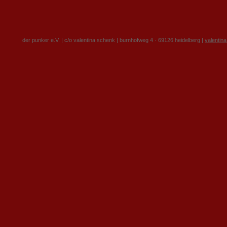
der punker e.V. | c/o valentina schenk | burnhofweg 4 · 69126 heidelberg |
valentin