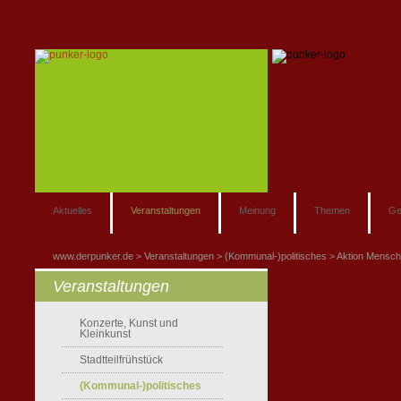
Aktuelles
Veranstaltungen
Meinung
Themen
Ge
www.derpunker.de
Veranstaltungen
(Kommunal-)politisches
Aktion Mensch
Veranstaltungen
Konzerte, Kunst und
Kleinkunst
Stadtteilfrühstück
(Kommunal-)politisches