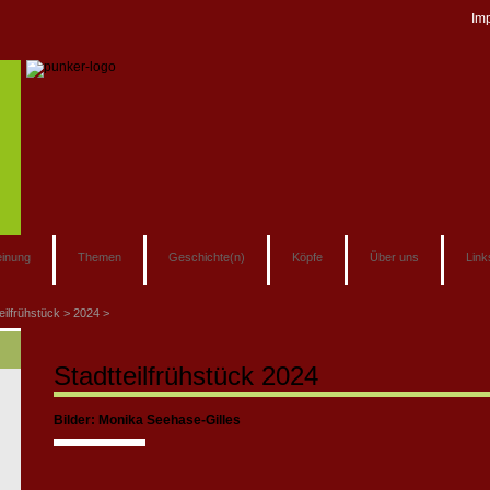
Im
inung
Themen
Geschichte(n)
Köpfe
Über uns
Link
eilfrühstück
2024
Stadtteilfrühstück 2024
Bilder: Monika Seehase-Gilles