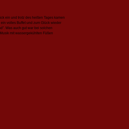
tück ein und trotz des heißen Tages kamen
in volles Buffet und zum Glück wieder
d”. Was auch gut war bei solchen
e Musik mit wassergekühlten Füßen