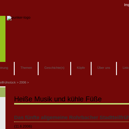
Im
inung
Themen
Geschichte(n)
Köpfe
Über uns
Link
eilfrühstück
2006
Heiße Musik und kühle Füße
Das fünfte allgemeine Rohrbacher Stadtteilfrü
(11.6.2006)