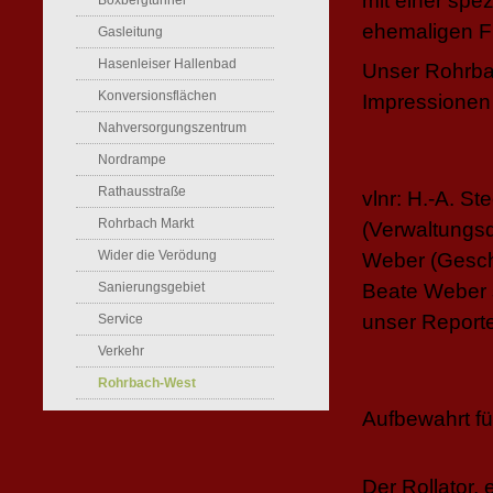
mit einer spe
Boxbergtunnel
ehemaligen F
Gasleitung
Hasenleiser Hallenbad
Unser Rohrbac
Konversionsflächen
Impressionen
Nahversorgungszentrum
Nordrampe
Rathausstraße
vlnr: H.-A. St
Rohrbach Markt
(Verwaltungsd
Wider die Verödung
Weber (Geschäf
Sanierungsgebiet
Beate Weber s
unser Reporte
Service
Verkehr
Rohrbach-West
Aufbewahrt fü
Der Rollator,