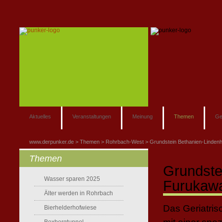
Aktuelles
Veranstaltungen
Meinung
Themen
Ge
www.derpunker.de
Themen
Rohrbach-West
Grundstein Bethanien-Lindenh
Themen
Grundste
Wasser sparen 2025
Furukaw
Älter werden in Rohrbach
Das Geriatris
Bierhelderhofwiese