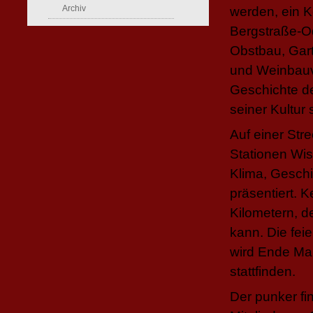
Archiv
werden, ein 
Bergstraße-Od
Obstbau, Gart
und Weinbauve
Geschichte d
seiner Kultur
Auf einer Str
Stationen Wi
Klima, Gesch
präsentiert. 
Kilometern, 
kann. Die fei
wird Ende Ma
stattfinden.
Der punker fi