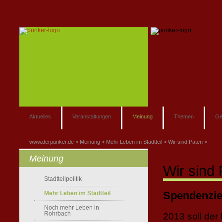
Aktuelles
Veranstaltungen
Meinung
Themen
Ge
www.derpunker.de
Meinung
Mehr Leben im Stadtteil
Wir sind Paten
Meinung
Wir sind 
Stadtteilpolitik
Spendenziel
Mehr Leben im Stadtteil
Noch mehr Leben in
Rohrbach
2013 soll der