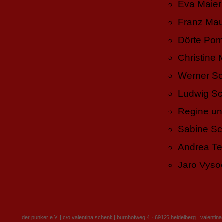
Eva Maier
Franz Ma
Dörte Po
Christine
Werner Sc
Ludwig Sc
Regine un
Sabine Sc
Andrea Te
Jaro Vyso
der punker e.V. | c/o valentina schenk | burnhofweg 4 · 69126 heidelberg |
valentin